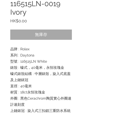
116515LN-0019
Ivory
價
HK$0.00
格
無庫存
品牌 : Rolex
系列 : Daytona
型號 : 116515LN White
錶殼 : 蠔式，40毫米，永恒玫瑰金
蠔式錶殼結構 : 中層錶殼，旋入式底蓋
及上鏈錶冠
直徑 : 40毫米
材質 : 18ct永恒玫瑰金
外圈 : 黑色Cerachrom陶質實心外圈連
計速刻度
上鏈錶冠 : 旋入式三扣鎖三重防水系統