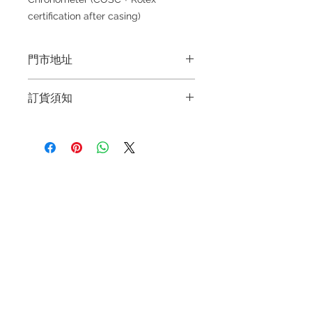
certification after casing)
門市地址
Shop 1 : 金鐘夏慤道海富中心商場一樓
訂貨須知
21號鋪(金鐘A出口)
Shop No.21 on 1/F of The Podium
～因價格浮動，有意購買，請聯絡店員
Admiralty Centre, No.18 Harcourt
查詢：Whatsapp +852 6808 8810 /
Road
6390 8880 / 6890 8882～
Shop 2 : 深水埗深之都一樓89-91舖：
～本公司售賣之貨品不設網上或電話留
地下扶手電梯上一層轉左再轉左(深水
退款規例
私隱聲明
FAQ
貨，如欲留貨需以落訂為準，先到先
埗D2出口)
得，詳情可聯絡本公司職員查詢～
Shop 89-91, 1/F Metro Sham Shui,
Contact
Shum Shui Po, Kowloon,Hong Kong
Tel:
+852 6808 8810
/
Shop 3 : 深水埗深之都一樓 12-15舖：
+852 9188 8912
地下扶手電梯上一層轉右(深水埗D2出
WhatsApp:
+852 6808 8810
/
口)
Shop 12-15, 1/F Metro Sham Shui,
+852 9188 8912
Shum Shui Po, Kowloon,Hong Kong
Facebook: Club Watch