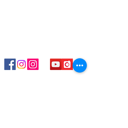
Email: clubwatchhk@gmail.com
門市地址：
Shop 1 - 金鐘夏慤道18號海富中心商場 一樓21號
（金鐘站A出口）
Shop 2 - 尖沙咀麼地道63號好時中心09號地舖 (尖沙
咀P2出口)​
Shop 3 - 深水埗深之都一樓 89-91舖 (深水埗D2出口)