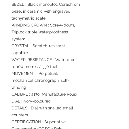
BEZEL : Black monobloc Cerachrom
bezel in ceramic with engraved
tachymetric scale
WINDING CROWN : Screw-down,
Triplock triple waterproofness
system
CRYSTAL : Scratch-resistant
sapphire
WATER-RESISTANCE : Waterproof
to 100 metres / 330 feet
MOVEMENT : Perpetual,
mechanical chronograph, self-
winding
CALIBRE : 4130, Manufacture Rolex
DIAL : Ivory-coloured
DETAILS : Dial with snailed small
counters
CERTIFICATION : Superlative
Chronometer (COSC + Rolex