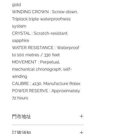
gold
WINDING CROWN : Screw-down,
Triplock triple waterproofness
system
CRYSTAL : Scratch-resistant
sapphire
WATER RESISTANCE : Waterproof
to 100 metres / 330 feet
MOVEMENT : Perpetual,
mechanical chronograph, self-
winding
CALIBRE : 4130, Manufacture Rolex
POWER RESERVE : Approximately
72 hours
門市地址
Shop 1 : 金鐘夏慤道海富中心商場一樓
訂貨須知