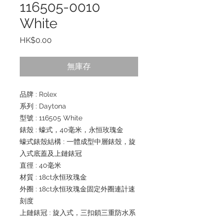
116505-0010
White
價
HK$0.00
格
無庫存
品牌 : Rolex
系列 : Daytona
型號 : 116505 White
錶殼 : 蠔式，40毫米，永恒玫瑰金
蠔式錶殼結構 : 一體成型中層錶殼，旋
入式底蓋及上鏈錶冠
直徑 : 40毫米
材質 : 18ct永恒玫瑰金
外圈 : 18ct永恒玫瑰金固定外圈連計速
刻度
上鏈錶冠 : 旋入式，三扣鎖三重防水系