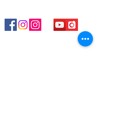
Shop 3 - 深水埗深之都一樓 89-91舖 (深水埗D2出口)
貴金屬及寶石交易商註冊
金鐘分店
註冊號碼：B-B-23-10-01888