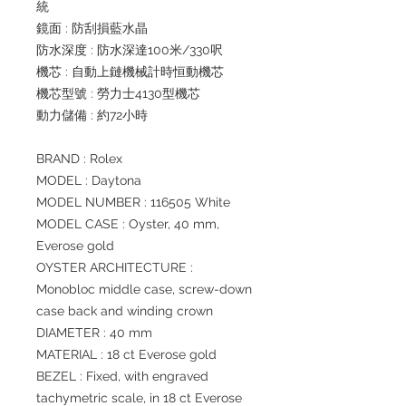
統
鏡面 : 防刮損藍水晶
防水深度 : 防水深達100米/330呎
機芯 : 自動上鏈機械計時恒動機芯
機芯型號 : 勞力士4130型機芯
動力儲備 : 約72小時
BRAND : Rolex
MODEL : Daytona
MODEL NUMBER : 116505 White
MODEL CASE : Oyster, 40 mm,
Everose gold
OYSTER ARCHITECTURE :
Monobloc middle case, screw-down
case back and winding crown
DIAMETER : 40 mm
MATERIAL : 18 ct Everose gold
BEZEL : Fixed, with engraved
tachymetric scale, in 18 ct Everose