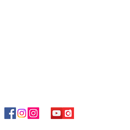
～
Due to the price fluctuation, if you
Unit No.9 on Ground Floor Houston
Contact
are interested in buying, please
Centre No.63 Mody Road Kowloon
Tel:
+852 6808 8810
/
contact the store staff for inquiries:
Hong Kong
WhatsApp +852 6808 8810 / 6390
+852 9188 8912
8880 / 6890 8882 / 6693 2188
～
WhatsApp:
+852 6808 8810
/
Shop 3 :
深水埗深之都一樓
89-91
舖
(
深水埗
D2
+852 9188 8912
出口
)
～本公司售賣之貨品不設網上或電話留
Shop 89-91 1/F Metro Sham Shui
Facebook: Club Watch
貨，如欲留貨需以落訂為準，先到先
Shum Shui Po Kowloon Hong Kong
Email: clubwatchhk@gmail.com
得，詳情可聯絡本公司職員查詢～
～
Our company does not have
門市地址：
online or phone reservations for the
Shop 1 - 金鐘夏慤道18號海富中心商場 一樓21號
goods sold. If you want to keep the
（金鐘站A出口）
goods, you need to order on a first-
come-first-served basis. For details,
Shop 2 - 尖沙咀麼地道63號好時中心09號地舖 (尖沙
please contact our staff for inquiries
咀P2出口)​
～
Shop 3 - 深水埗深之都一樓 89-91舖 (深水埗D2出口)