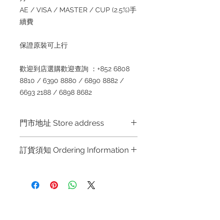
AE / VISA / MASTER / CUP (2.5%)手
續費
保證原裝可上行
歡迎到店選購歡迎查詢 ：+852 6808
8810 / 6390 8880 / 6890 8882 /
6693 2188 / 6898 8682
門市地址 Store address
Shop 1 :
金鐘夏慤道海富中心商場一樓
訂貨須知 Ordering Information
21
號鋪
(
金鐘
A
出口
)
Shop No.21 on 1/F of The Podium
～因價格浮動，有意購買，請聯絡店員
Admiralty Centre No.18 Harcourt
查詢：
Whatsapp +852 6808 8810 /
Road Hong Kong
6390 8880 / 6890 8882 / 6693 2188
～
Shop 2 :
尖沙咀麼地道
63
號好時中心
退款規例
私隱聲明
FAQ
09
號地舖
(
尖沙咀
P2
出口
)