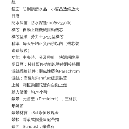
統
鏡面 : 防刮損藍水晶，小窗凸透鏡放大
日曆
防水深度 : 防水深達100米/330呎
機芯 : 自動上鏈機械恒動機芯
機芯型號 : 勞力士3255型機芯
精準 : 每天平均正負兩秒以內（機芯裝
進錶殼後）
功能 : 中央時、分及秒針；快調瞬跳星
期日曆；秒針暫停功能以準確調校時間
游絲擺輪組件 : 順磁性藍色Parachrom
游絲；高性能Paraflex緩震裝置
上鏈 : 藉恒動擺陀雙向自動上鏈
動力儲備 : 約70小時
錶帶 : 元首型（President），三格拱
形鏈節
錶帶材質 : 18ct永恒玫瑰金
帶扣 : 隱蔽式摺疊皇冠帶扣
錶面 : Sundust，鑲鑽石