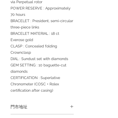
via Perpetual rotor
POWER RESERVE : Approximately
70 hours
BRACELET : President, semi-circular
three-piece links
BRACELET MATERIAL : 18 ct
Everose gold
CLASP : Concealed folding
Crownclasp
DIAL : Sundust set with diamonds
GEM SETTING : 10 baguette-cut
diamonds
CERTIFICATION : Superlative
Chronometer (COSC + Rolex
certification after casing)
門市地址
Shop 1 : 金鐘夏慤道海富中心商場一樓