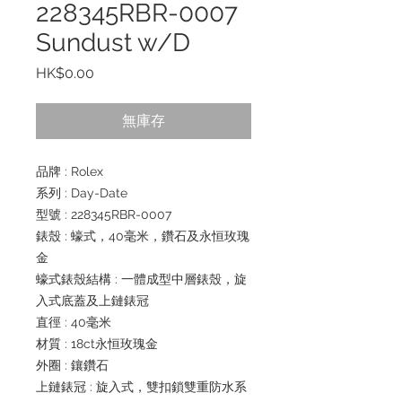
228345RBR-0007
Sundust w/D
價
HK$0.00
格
無庫存
品牌 : Rolex
系列 : Day-Date
型號 : 228345RBR-0007
錶殼 : 蠔式，40毫米，鑽石及永恒玫瑰
金
蠔式錶殼結構 : 一體成型中層錶殼，旋
入式底蓋及上鏈錶冠
直徑 : 40毫米
材質 : 18ct永恒玫瑰金
外圈 : 鑲鑽石
上鏈錶冠 : 旋入式，雙扣鎖雙重防水系