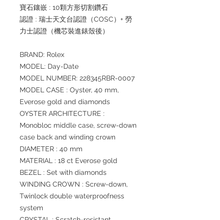
寶石鑲嵌 : 10顆方形切割鑽石
認證 : 瑞士天文台認證（COSC）+ 勞
力士認證（機芯裝進錶殼後）
BRAND: Rolex
MODEL: Day-Date
MODEL NUMBER: 228345RBR-0007
MODEL CASE : Oyster, 40 mm,
Everose gold and diamonds
OYSTER ARCHITECTURE :
Monobloc middle case, screw-down
case back and winding crown
DIAMETER : 40 mm
MATERIAL : 18 ct Everose gold
BEZEL : Set with diamonds
WINDING CROWN : Screw-down,
Twinlock double waterproofness
system
CRYSTAL : Scratch-resistant