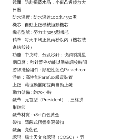
鏡面 : 防刮損藍水晶，小窗凸透鏡放大
日曆
防水深度 : 防水深達100米/330呎
機芯 : 自動上鏈機械恒動機芯
機芯型號 : 勞力士3255型機芯
精準 : 每天平均正負兩秒以內（機芯裝
進錶殼後）
功能 : 中央時、分及秒針；快調瞬跳星
期日曆；秒針暫停功能以準確調校時間
游絲擺輪組件 : 順磁性藍色Parachrom
游絲；高性能Paraflex緩震裝置
上鏈 : 藉恒動擺陀雙向自動上鏈
動力儲備 : 約70小時
錶帶 : 元首型（President），三格拱
形鏈節
錶帶材質 : 18ct白色黃金
帶扣 : 隱蔽式摺疊皇冠帶扣
錶面 : 亮藍色
認證 : 瑞士天文台認證（COSC）+ 勞