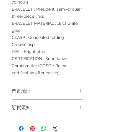
70 hours
BRACELET : President, semi-circular
three-piece links
BRACELET MATERIAL : 18 ct white
gold
CLASP : Concealed folding
Crownclasp
DIAL : Bright blue
CERTIFICATION : Superlative
Chronometer (COSC + Rolex
certification after casing)
門市地址
Shop 1 : 金鐘夏慤道海富中心商場一樓
訂貨須知
21號鋪 (金鐘A出口)
Shop No.21 on 1/F of The Podium
～因價格浮動，有意購買，請聯絡店員
Admiralty Centre No.18 Harcourt
查詢：Whatsapp +852 6808 8810 /
Road Hong Kong
6390 8880 / 6890 8882 / 6693 2188