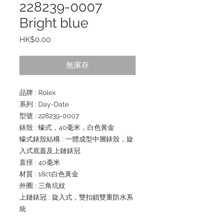
228239-0007
Bright blue
價
HK$0.00
格
無庫存
品牌 : Rolex
系列 : Day-Date
型號 : 228239-0007
錶殼 : 蠔式，40毫米，白色黃金
蠔式錶殼結構 : 一體成型中層錶殼，旋
入式底蓋及上鏈錶冠
直徑 : 40毫米
材質 : 18ct白色黃金
外圈 : 三角坑紋
上鏈錶冠 : 旋入式，雙扣鎖雙重防水系
統