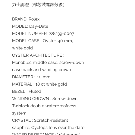
力士認證（機芯裝進錶殼後）
BRAND: Rolex
MODEL: Day-Date
MODEL NUMBER: 228239-0007
MODEL CASE : Oyster, 40 mm,
white gold
OYSTER ARCHITECTURE :
Monobloc middle case, screw-down
case back and winding crown
DIAMETER : 40 mm
MATERIAL : 18 ct white gold
BEZEL : Fluted
WINDING CROWN : Screw-down,
Twinlock double waterproofness
system
CRYSTAL : Scratch-resistant
sapphire, Cyclops lens over the date
WATER RESISTANCE : Waterproof