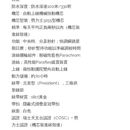
防水深度 : 防水深達100米/330呎
機芯 : 自動上鏈機械恒動機芯
機芯型號 : 勞力士3255型機芯
精準 : 每天平均正負兩秒以內（機芯裝
進錶殼後）
功能 : 中央時、分及秒針；快調瞬跳星
期日曆；秒針暫停功能以準確調校時間
游絲擺輪組件 : 順磁性藍色Parachrom
游絲；高性能Paraflex緩震裝置
上鏈 : 藉恒動擺陀雙向自動上鏈
動力儲備 : 約70小時
錶帶 : 元首型（President），三格拱
形鏈節
錶帶材質 : 18ct黃金
帶扣 : 隱蔽式摺疊皇冠帶扣
錶面 : 白色
認證 : 瑞士天文台認證（COSC）+ 勞
力士認證（機芯裝進錶殼後）