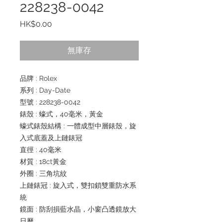
228238-0042
價
HK$0.00
格
無庫存
品牌 : Rolex
系列 : Day-Date
型號 : 228238-0042
錶殼 : 蠔式，40毫米，黃金
蠔式錶殼結構 : 一體成型中層錶殼，旋
入式底蓋及上鏈錶冠
直徑 : 40毫米
材質 : 18ct黃金
外圈 : 三角坑紋
上鏈錶冠 : 旋入式，雙扣鎖雙重防水系
統
鏡面 : 防刮損藍水晶，小窗凸透鏡放大
日曆