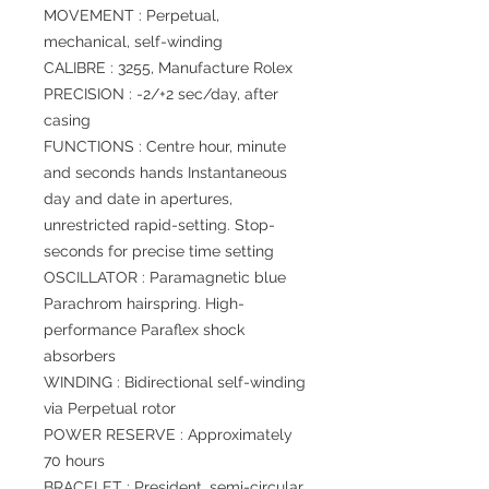
MOVEMENT : Perpetual,
mechanical, self-winding
CALIBRE : 3255, Manufacture Rolex
PRECISION : -2/+2 sec/day, after
casing
FUNCTIONS : Centre hour, minute
and seconds hands Instantaneous
day and date in apertures,
unrestricted rapid-setting. Stop-
seconds for precise time setting
OSCILLATOR : Paramagnetic blue
Parachrom hairspring. High-
performance Paraflex shock
absorbers
WINDING : Bidirectional self-winding
via Perpetual rotor
POWER RESERVE : Approximately
70 hours
BRACELET : President, semi-circular