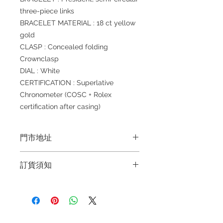
three-piece links
BRACELET MATERIAL : 18 ct yellow
gold
CLASP : Concealed folding
Crownclasp
DIAL : White
CERTIFICATION : Superlative
Chronometer (COSC + Rolex
certification after casing)
門市地址
Shop 1 : 金鐘夏慤道海富中心商場一樓
訂貨須知
21號鋪 (金鐘A出口)
Shop No.21 on 1/F of The Podium
～因價格浮動，有意購買，請聯絡店員
Admiralty Centre No.18 Harcourt
查詢：Whatsapp +852 6808 8810 /
Road Hong Kong
6390 8880 / 6890 8882 / 6693 2188
Shop 2 : 尖沙咀麼地道63號好時中心
～
09號地舖 (尖沙咀P2出口)