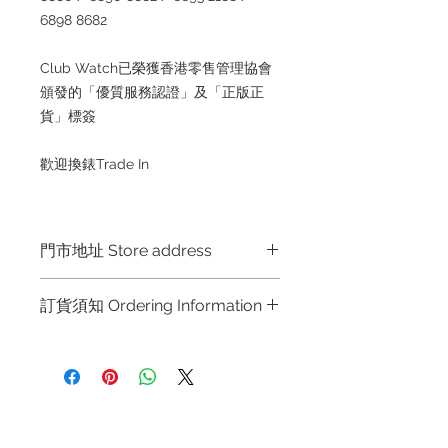
6898 8682
Club Watch已榮獲香港零售管理協會
頒發的「優質服務認證」及「正版正
貨」標簽
歡迎換錶Trade In
門市地址 Store address
門市地址 Store address
訂貨須知 Ordering Information
Hong Kong Shop 1 : 金鐘夏慤道海富
中心商場一樓21號鋪 (金鐘A出口)
～因價格浮動，有意購買，請聯絡店員
Shop No.21 on 1/F of The Podium
查詢：Whatsapp +852 6808 8810 /
Admiralty Centre No.18 Harcourt
6390 8880 / 6890 8882 / 6693 2188
Road Hong Kong
～
退款規例
私隱聲明
FAQ
～Due to the price fluctuation, if you
Shop 2 : 尖沙咀麼地道63號好時中心