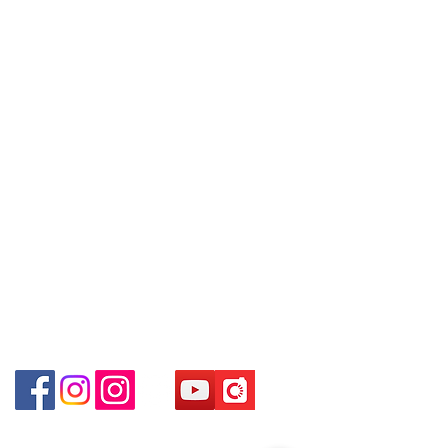
are interested in buying, please
09號地舖 (尖沙咀P2出口)
Contact
contact the store staff for inquiries:
Unit No.9 on Ground Floor Houston
Tel:
+852 6808 8810
/
WhatsApp +852 6808 8810 / 6390
Centre No.63 Mody Road Kowloon
8880 / 6890 8882 / 6693 2188～
+852 9188 8912
Hong Kong
～本公司售賣之貨品不設網上或電話留
WhatsApp:
+852 6808 8810
/
貨，如欲留貨需以落訂為準，先到先
Shop 3 : 深水埗深之都一樓 89-91舖
+852 9188 8912
得，詳情可聯絡本公司職員查詢～
(深水埗D2出口)
Facebook: Club Watch
～Our company does not have
Shop 89-91 1/F Metro Sham Shui
Email: clubwatchhk@gmail.com
online or phone reservations for the
Shum Shui Po Kowloon
goods sold. If you want to keep the
門市地址：
goods, you need to order on a first-
Shop 1 - 金鐘夏慤道18號海富中心商場 一樓21號
come-first-served basis. For details,
（金鐘站A出口）
please contact our staff for inquiries
～
Shop 2 - 尖沙咀麼地道63號好時中心09號地舖 (尖沙
咀P2出口)​
Shop 3 - 深水埗深之都一樓 89-91舖 (深水埗D2出口)