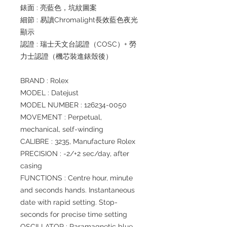
錶面 : 亮藍色，坑紋圖案
細節 : 易讀Chromalight長效藍色夜光
顯示
認證 : 瑞士天文台認證（COSC）+ 勞
力士認證（機芯裝進錶殼後）
BRAND : Rolex
MODEL : Datejust
MODEL NUMBER : 126234-0050
MOVEMENT : Perpetual,
mechanical, self-winding
CALIBRE : 3235, Manufacture Rolex
PRECISION : -2/+2 sec/day, after
casing
FUNCTIONS : Centre hour, minute
and seconds hands. Instantaneous
date with rapid setting. Stop-
seconds for precise time setting
OSCILLATOR : Paramagnetic blue