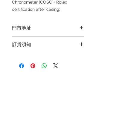
Chronometer (COSC + Rolex
certification after casing)
門市地址
Shop 1 : 金鐘夏慤道海富中心商場一樓
訂貨須知
21號鋪(金鐘A出口)
Shop 1 : Shop No.21, 1/F of The
～因價格浮動，有意購買，請聯絡店員
Podium Admiralty Centre, No.18
查詢：Whatsapp +852 6808 8810 /
Harcourt Road, Admiralty, Hong
6390 8880 / 6890 8882～
Kong (Exit A of Admiralty Station)
～本公司售賣之貨品不設網上或電話留
Shop 2 : 深水埗深之都一樓89-91舖：
退款規例
私隱聲明
FAQ
貨，如欲留貨需以落訂為準，先到先
地下扶手電梯上一層轉左再轉左(深水
得，詳情可聯絡本公司職員查詢～
埗D2出口)
Contact
Shop 2 : Shop No.89-91, 1/F Metro
Tel:
+852 6808 8810
/
Sham Shui, Shum Shui Po, Kowloon,
+852 9188 8912
Hong Kong (Exit D2 of Sham Shui Po
WhatsApp:
+852 6808 8810
/
Station)​
Shop 3 : 深水埗深之都一樓 13-15舖：
+852 9188 8912
地下扶手電梯上一層轉右(深水埗D2出
Facebook: Club Watch
口)