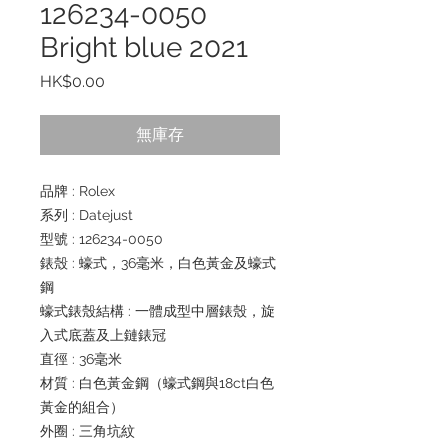
126234-0050
Bright blue 2021
價
HK$0.00
格
無庫存
品牌 : Rolex
系列 : Datejust
型號 : 126234-0050
錶殼 : 蠔式，36毫米，白色黃金及蠔式
鋼
蠔式錶殼結構 : 一體成型中層錶殼，旋
入式底蓋及上鏈錶冠
直徑 : 36毫米
材質 : 白色黃金鋼（蠔式鋼與18ct白色
黃金的組合）
外圈 : 三角坑紋