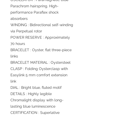
Parachrom hairspring. High-
performance Paraflex shock
absorbers
WINDING : Bidirectional self-winding
via Perpetual rotor
POWER RESERVE : Approximately
70 hours
BRACELET : Oyster, flat three-piece
links
BRACELET MATERIAL : Oystersteel
CLASP : Folding Oysterclasp with
Easylink 5 mm comfort extension
link
DIAL : Bright blue, fluted motif
DETAILS : Highly legible
Chromalight display with long-
lasting blue luminescence
CERTIFICATION : Superlative