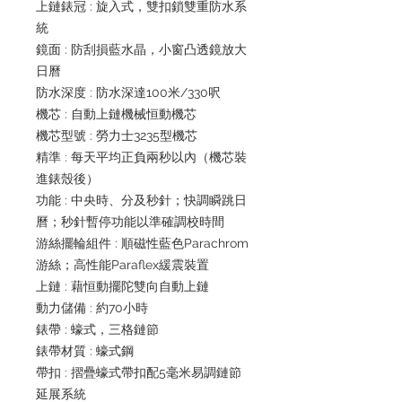
上鏈錶冠 : 旋入式，雙扣鎖雙重防水系
統
鏡面 : 防刮損藍水晶，小窗凸透鏡放大
日曆
防水深度 : 防水深達100米/330呎
機芯 : 自動上鏈機械恒動機芯
機芯型號 : 勞力士3235型機芯
精準 : 每天平均正負兩秒以內（機芯裝
進錶殼後）
功能 : 中央時、分及秒針；快調瞬跳日
曆；秒針暫停功能以準確調校時間
游絲擺輪組件 : 順磁性藍色Parachrom
游絲；高性能Paraflex緩震裝置
上鏈 : 藉恒動擺陀雙向自動上鏈
動力儲備 : 約70小時
錶帶 : 蠔式，三格鏈節
錶帶材質 : 蠔式鋼
帶扣 : 摺疊蠔式帶扣配5毫米易調鏈節
延展系統