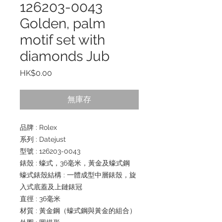
126203-0043
Golden, palm
motif set with
diamonds Jub
價
HK$0.00
格
無庫存
品牌 : Rolex
系列 : Datejust
型號 : 126203-0043
錶殼 : 蠔式，36毫米，黃金及蠔式鋼
蠔式錶殼結構 : 一體成型中層錶殼，旋
入式底蓋及上鏈錶冠
直徑 : 36毫米
材質 : 黃金鋼（蠔式鋼與黃金的組合）