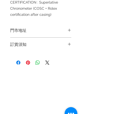
CERTIFICATION : Superlative
Chronometer (COSC + Rolex
certification after casing)
門市地址
Shop 1 : 金鐘夏慤道海富中心商場一樓
訂貨須知
21號鋪 (金鐘A出口)
Shop No.21 on 1/F of The Podium
～因價格浮動，有意購買，請聯絡店員
Admiralty Centre No.18 Harcourt
查詢：Whatsapp +852 6808 8810 /
Road Hong Kong
6390 8880 / 6890 8882 / 6693 2188
～
Shop 2 : 尖沙咀麼地道63號好時中心
退款規例
私隱聲明
FAQ
～Due to the price fluctuation, if you
09號地舖 (尖沙咀P2出口)
are interested in buying, please
Unit No.9 on Ground Floor Houston
Contact
contact the store staff for inquiries:
Centre No.63 Mody Road Kowloon
Tel:
+852 6808 8810
/
WhatsApp +852 6808 8810 / 6390
Hong Kong
8880 / 6890 8882 / 6693 2188～
+852 9188 8912
WhatsApp:
+852 6808 8810
/
Shop 3 : 深水埗深之都一樓 89-91舖
～本公司售賣之貨品不設網上或電話留
(深水埗D2出口)
+852 9188 8912
貨，如欲留貨需以落訂為準，先到先