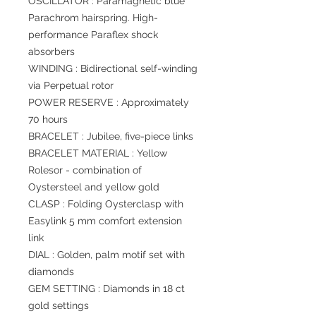
OSCILLATOR : Paramagnetic blue
Parachrom hairspring. High-
performance Paraflex shock
absorbers
WINDING : Bidirectional self-winding
via Perpetual rotor
POWER RESERVE : Approximately
70 hours
BRACELET : Jubilee, five-piece links
BRACELET MATERIAL : Yellow
Rolesor - combination of
Oystersteel and yellow gold
CLASP : Folding Oysterclasp with
Easylink 5 mm comfort extension
link
DIAL : Golden, palm motif set with
diamonds
GEM SETTING : Diamonds in 18 ct
gold settings