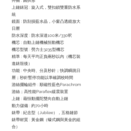
外圈 : 圓拱形
上鏈錶冠 : 旋入式，雙扣鎖雙重防水系
統
鏡面 : 防刮損藍水晶，小窗凸透鏡放大
日曆
防水深度 : 防水深達100米/330呎
機芯 : 自動上鏈機械恒動機芯
機芯型號 : 勞力士3235型機芯
精準 : 每天平均正負兩秒以內（機芯裝
進錶殼後）
功能 : 中央時、分及秒針；快調瞬跳日
曆；秒針暫停功能以準確調校時間
游絲擺輪組件 : 順磁性藍色Parachrom
游絲；高性能Paraflex緩震裝置
上鏈 : 藉恒動擺陀雙向自動上鏈
動力儲備 : 約70小時
錶帶 : 紀念型（Jubilee），五格鏈節
錶帶材質 : 黃金鋼（蠔式鋼與黃金的組
合）