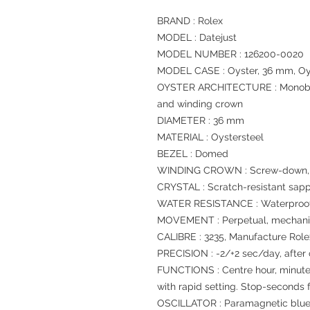
BRAND : Rolex
MODEL : Datejust
MODEL NUMBER : 126200-0020
MODEL CASE : Oyster, 36 mm, Oy
OYSTER ARCHITECTURE : Monoblo
and winding crown
DIAMETER : 36 mm
MATERIAL : Oystersteel
BEZEL : Domed
WINDING CROWN : Screw-down, T
CRYSTAL : Scratch-resistant sapp
WATER RESISTANCE : Waterproof 
MOVEMENT : Perpetual, mechanic
CALIBRE : 3235, Manufacture Role
PRECISION : -2/+2 sec/day, after
FUNCTIONS : Centre hour, minute
with rapid setting. Stop-seconds f
OSCILLATOR : Paramagnetic blue