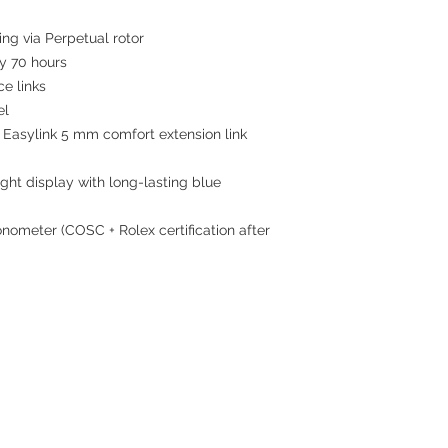
ing via Perpetual rotor
 70 hours
ce links
el
 Easylink 5 mm comfort extension link
ght display with long-lasting blue
nometer (COSC + Rolex certification after
Contact
Tel: +852 6808 8810 /
+852 9188 8912