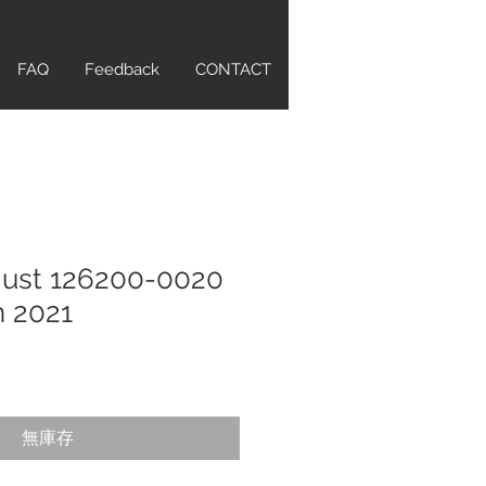
FAQ
Feedback
CONTACT
just 126200-0020
n 2021
無庫存