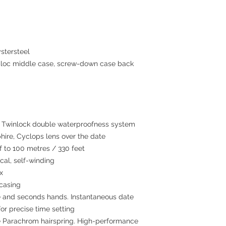
stersteel
c middle case, screw-down case back
winlock double waterproofness system
hire, Cyclops lens over the date
to 100 metres / 330 feet
al, self-winding
x
 casing
 and seconds hands. Instantaneous date
or precise time setting
 Parachrom hairspring. High-performance