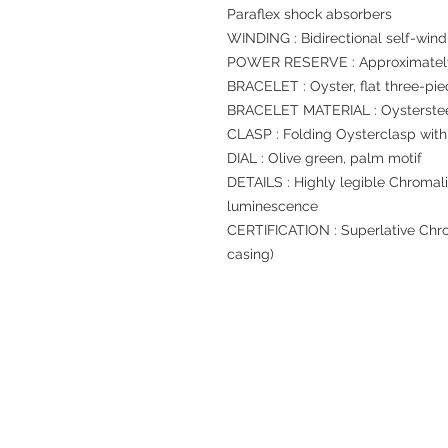
Paraflex shock absorbers
WINDING : Bidirectional self-wind
POWER RESERVE : Approximately
BRACELET : Oyster, flat three-pie
BRACELET MATERIAL : Oysterste
CLASP : Folding Oysterclasp with
DIAL : Olive green, palm motif
DETAILS : Highly legible Chromali
luminescence
CERTIFICATION : Superlative Chro
casing)
退款規例
私隱聲明