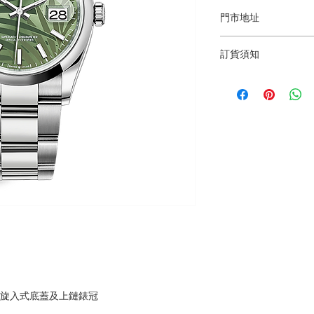
門市地址
Shop 1 : 金鐘夏
訂貨須知
Shop 1 : Shop No.21
Centre, No.18 Harco
～因價格浮動，有意購
(Exit A of Admiralty 
+852 6808 8810 / 6
Shop 2 : 深水埗
～本公司售賣之貨品
層轉左再轉左(深水埗D
落訂為準，先到先得
Shop 2 : Shop No.89
Shui Po, Kowloon, H
Po Station)​
Shop 3 : 深水埗
層轉右(深水埗D2出口
Shop 3 : Shop No.13
Shui Po, Kowloon, H
Po Station )
，旋入式底蓋及上鏈錶冠