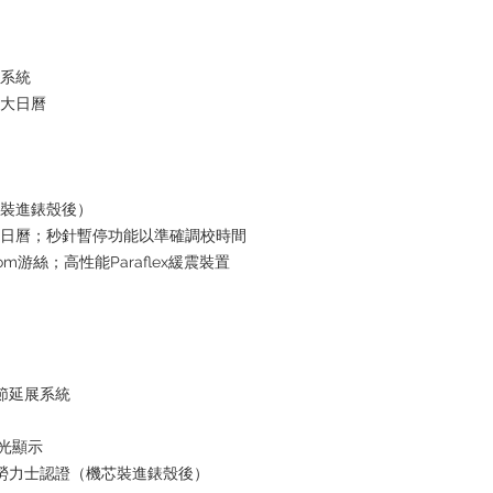
水系統
放大日曆
芯裝進錶殼後）
瞬跳日曆；秒針暫停功能以準確調校時間
om游絲；高性能Paraflex緩震裝置
鏈節延展系統
夜光顯示
+ 勞力士認證（機芯裝進錶殼後）