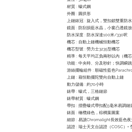
材質 : 蠔式鋼
外圈 : 圓拱形
上鏈錶冠 : 旋入式，雙扣鎖雙重防
鏡面 : 防刮損藍水晶，小窗凸透鏡
防水深度 : 防水深達100米/330呎
機芯 : 自動上鏈機械恒動機芯
機芯型號 : 勞力士3235型機芯
精準 : 每天平均正負兩秒以內（機
功能 : 中央時、分及秒針；快調
游絲擺輪組件 : 順磁性藍色Parachr
上鏈 : 藉恒動擺陀雙向自動上鏈
動力儲備 : 約70小時
錶帶 : 蠔式，三格鏈節
錶帶材質 : 蠔式鋼
帶扣 : 摺疊蠔式帶扣配5毫米易調
錶面 : 橄欖綠色，棕櫚葉圖案
細節 : 易讀Chromalight長效藍色
認證 : 瑞士天文台認證（COSC）