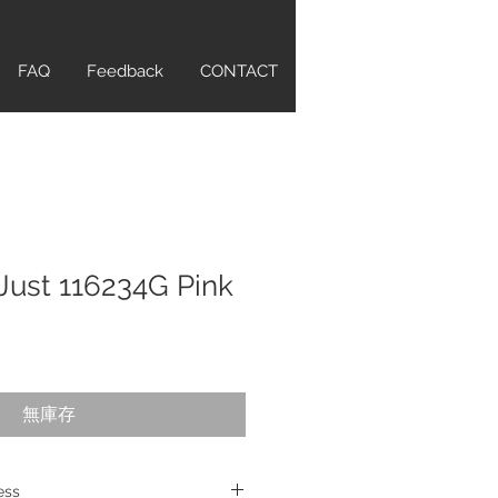
FAQ
Feedback
CONTACT
Just 116234G Pink
無庫存
ess