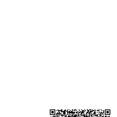
門市地址：
Shop 1 - 金鐘夏慤道18號海富中心
一樓21號 （金鐘站A出口）
Shop 2 - 尖沙咀麼地道63號好時中
號地舖 (尖沙咀P2出口)​
Shop 3 - 深水埗深之都一樓 89-91舖
水埗D2出口)
金鐘分店
註冊號碼：B-B-23-10-01888