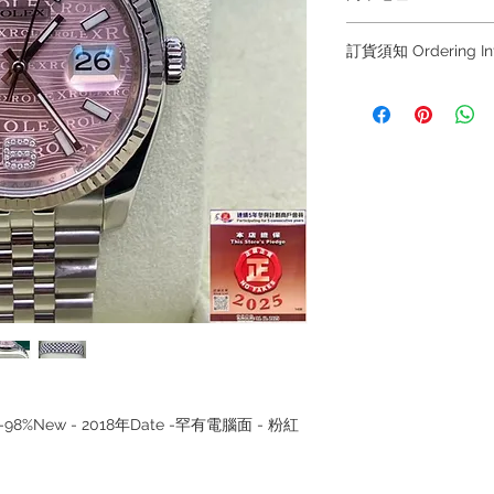
Shop 1 : 金鐘夏
訂貨須知 Ordering Inf
Shop No.21 on 1/F o
No.18 Harcourt Roa
～因價格浮動，有意購
+852 6808 8810 / 63
Shop 2 : 尖沙咀麼
～
出口)
Unit No.9 on Ground
～Due to the price flu
Mody Road Kowloon
buying, please contac
WhatsApp +852 6808
Shop 3 : 深水埗深之
/ 6693 2188～
Shop 89-91 1/F Met
Kowloon Hong Kong
～本公司售賣之貨品
落訂為準，先到先得
～Our company does 
reservations for the
the goods, you need 
served basis. For det
lset -98%New - 2018年Date -罕有電腦面 - 粉紅
inquiries～