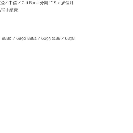
/ 中信 / Citi Bank 分期 ***$ x 36個月
2.5%)手續費
880 / 6890 8882 / 6693 2188 / 6898
Contact
Tel: +852 6808 8810 /
+852 9188 8912
WhatsApp:
+852 6808 8810
/
+852 9188 8912
Facebook: Club Watch
Email: clubwatchhk@gmail.com