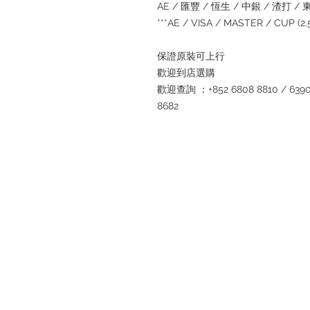
AE / 匯豐 / 恆生 / 中銀 / 渣打 / 東亞
***AE / VISA / MASTER / CUP (
保證原裝可上行
歡迎到店選購
歡迎查詢 ：+852 6808 8810 / 6390 8
8682
退款規例
私隱聲明
FAQ