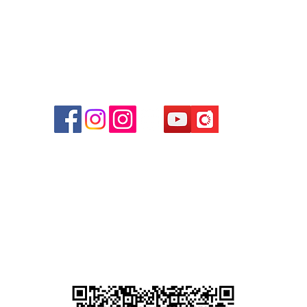
商場
心09
 (深
貴金屬及寶石交易商註冊
尖沙咀分店
註冊號碼：B-B-23-10-01889