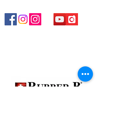
Shop 3 - 深水埗深之都一樓 89-91舖 (深水埗D2出口)
貴金屬及寶石交易商註冊
金鐘分店
註冊號碼：B-B-23-10-01888