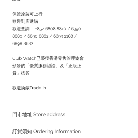
保證原裝可上行
歡迎到店選購
歡迎查詢 ：+852 6808 8810 / 6390
8880 / 6890 8882 / 6693 2188 /
6898 8682
Club Watch已榮獲香港零售管理協會
頒發的「優質服務認證」及「正版正
貨」標簽
歡迎換錶Trade In
門市地址 Store address
Hong Kong Shop 1 : 金鐘夏慤道海富
訂貨須知 Ordering Information
中心商場一樓21號鋪 (金鐘A出口)