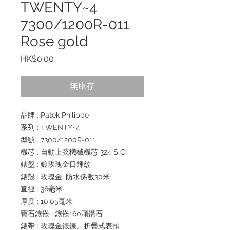
TWENTY~4
7300/1200R-011
Rose gold
價
HK$0.00
格
無庫存
品牌 : Patek Philippe
系列 : TWENTY~4
型號 : 7300/1200R-011
機芯 : 自動上弦機械機芯 324 S C
錶盤 : 鍍玫瑰金日輝紋
錶殼 : 玫瑰金, 防水係數30米
直徑 : 36毫米
厚度 : 10.05毫米
寶石鑲嵌 : 鑲嵌160顆鑽石
錶帶 : 玫瑰金錶鍊。折疊式表扣