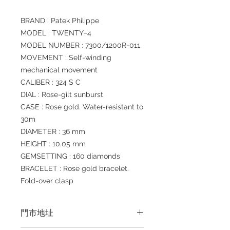
BRAND : Patek Philippe
MODEL : TWENTY~4
MODEL NUMBER : 7300/1200R-011
MOVEMENT : Self-winding
mechanical movement
CALIBER : 324 S C
DIAL : Rose-gilt sunburst
CASE : Rose gold. Water-resistant to
30m
DIAMETER : 36 mm
HEIGHT : 10.05 mm
GEMSETTING : 160 diamonds
BRACELET : Rose gold bracelet.
Fold-over clasp
門市地址