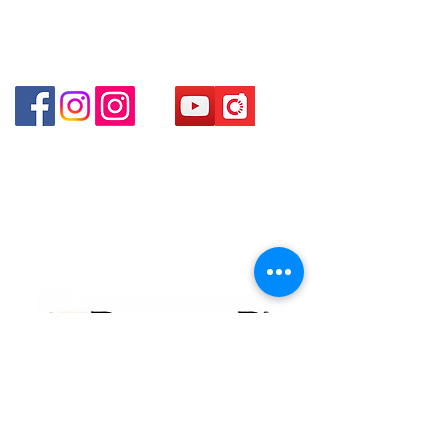
Shop 2 - 尖沙咀麼地道63號好時中心09號地舖 (尖沙
咀P2出口)​
Shop 3 - 深水埗深之都一樓 89-91舖 (深水埗D2出口)
貴金屬及寶石交易商註冊
金鐘分店