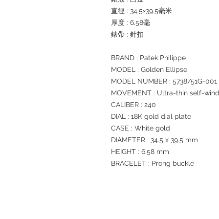
直徑 : 34.5×39.5毫米
厚度 : 6.58毫
錶帶 : 針扣
BRAND : Patek Philippe
MODEL : Golden Ellipse
MODEL NUMBER : 5738/51G-001
MOVEMENT : Ultra-thin self-win
CALIBER : 240
DIAL : 18K gold dial plate
CASE : White gold
DIAMETER : 34.5 x 39.5 mm
HEIGHT : 6.58 mm
BRACELET : Prong buckle
退款規例