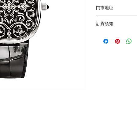
門市地址
Shop 1 : 金鐘夏
訂貨須知
Shop No.21 on 1/F o
No.18 Harcourt Roa
～因價格浮動，有意購
Shop 2 : 尖沙咀麼
+852 6808 8810 / 63
出口)
～
Unit No.9 on Ground
～本公司售賣之貨品
Mody Road Kowloon
落訂為準，先到先得
Shop 3 : 深水埗深之
Shop 89-91 1/F Met
Kowloon Hong Kong
Shop 4 : 深水埗深之
Shop 13-15, 1/F Me
Kowloon Hong Kong