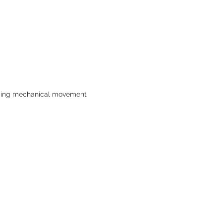
ding mechanical movement
Contact