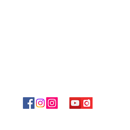
Tel: +852 6808 8810 /
+852 9188 8912
WhatsApp:
+852 6808 8810
/
+852 9188 8912
Facebook: Club Watch
Email: clubwatchhk@gmail.com
商場
心09
 (深