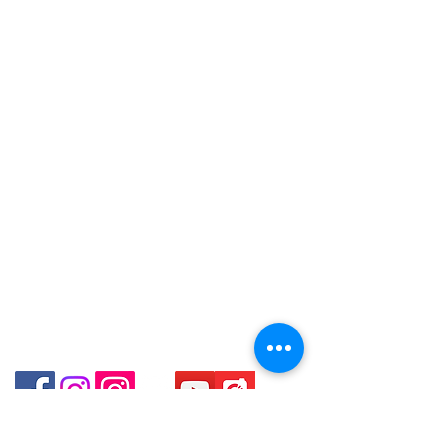
are interested in buying, please
Unit No.9 on Ground Floor
Contact
contact the store staff for inquiries:
Houston Centre No.63 Mody
Tel:
+852 6808 8810
/
WhatsApp +852 6808 8810 / 6390
Road Kowloon Hong Kong
8880 / 6890 8882 / 6693 2188～
+852 9188 8912
～本公司售賣之貨品不設網上或電話留
WhatsApp:
+852 6808 8810
/
Shop 3 : 深水埗深之都一樓 89-91
貨，如欲留貨需以落訂為準，先到先
舖 (深水埗D2出口)
+852 9188 8912
得，詳情可聯絡本公司職員查詢～
Shop 89-91 1/F Metro Sham Shui
Facebook: Club Watch
～Our company does not have
Shum Shui Po Kowloon
Email: clubwatchhk@gmail.com
online or phone reservations for the
goods sold. If you want to keep the
門市地址：
goods, you need to order on a first-
Shop 1 - 金鐘夏慤道18號海富中心商場 一樓21號
come-first-served basis. For details,
（金鐘站A出口）
please contact our staff for inquiries
～
Shop 2 - 尖沙咀麼地道63號好時中心09號地舖 (尖沙
咀P2出口)​
Shop 3 - 深水埗深之都一樓 89-91舖 (深水埗D2出口)