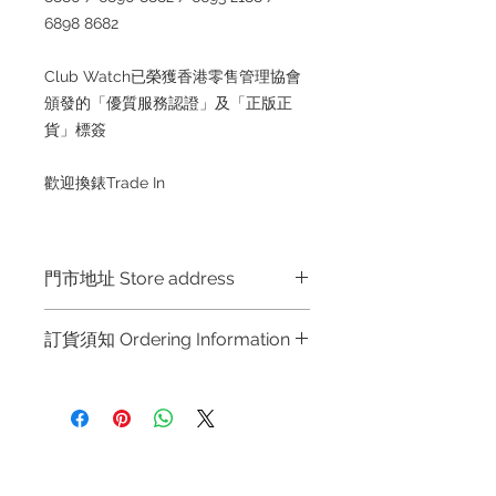
6898 8682
Club Watch已榮獲香港零售管理協會
頒發的「優質服務認證」及「正版正
貨」標簽
歡迎換錶Trade In
門市地址 Store address
Hong Kong Shop 1 : 金鐘夏慤道海
訂貨須知 Ordering Information
富中心商場一樓21號鋪 (金鐘A出口)
Shop No.21 on 1/F of The Podium
～因價格浮動，有意購買，請聯絡店員
Admiralty Centre No.18 Harcourt
查詢：Whatsapp +852 6808 8810 /
Road Hong Kong
6390 8880 / 6890 8882 / 6693 2188
～
Shop 2 : 尖沙咀麼地道63號好時中
退款規例
私隱聲明
FAQ
～Due to the price fluctuation, if you
心09號地舖 (尖沙咀P2出口)