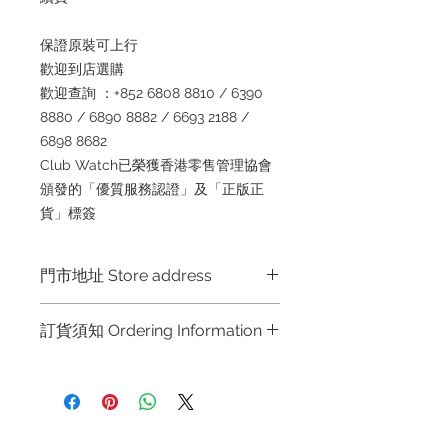
保證原裝可上行
歡迎到店選購
歡迎查詢 ：+852 6808 8810 / 6390
8880 / 6890 8882 / 6693 2188 /
6898 8682
Club Watch已榮獲香港零售管理協會
頒發的「優質服務認證」及「正版正
貨」標簽
門市地址 Store address
Shop 1 : 金鐘夏慤道海富中心商場一樓
訂貨須知 Ordering Information
21號鋪 (金鐘A出口) Shop No.21 on
1/F of The Podium Admiralty Centre
～因價格浮動，有意購買，請聯絡店員
No.18 Harcourt Road Hong Kong
查詢：Whatsapp +852 6808 8810 /
Shop 2 : 尖沙咀麼地道63號好時中心
6390 8880 / 6890 8882 / 6693 2188
09號地舖 (尖沙咀P2出口) Unit No.9
～ ～Due to the price fluctuation, if
on Ground Floor Houston Centre