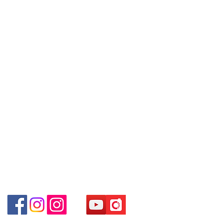
退款規例
私隱聲明
FAQ
you are interested in buying, please
No.63 Mody Road Kowloon Hong
contact the store staff for inquiries:
Kong
Contact
WhatsApp +852 6808 8810 / 6390
Shop 3 : 深水埗深之都一樓 89-91舖
Tel:
+852 6808 8810
/
8880 / 6890 8882 / 6693 2188～ ～
(深水埗D2出口) Shop 89-91 1/F
本公司售賣之貨品不設網上或電話留
+852 9188 8912
Metro Sham Shui Shum Shui Po
貨，如欲留貨需以落訂為準，先到先
WhatsApp:
+852 6808 8810
/
Kowloon Hong Kong
得，詳情可聯絡本公司職員查詢～ ～
+852 9188 8912
Our company does not have online
Facebook: Club Watch
or phone reservations for the goods
Email: clubwatchhk@gmail.com
sold. If you want to keep the goods,
you need to order on a first-come-
門市地址：
first-served basis. For details, please
Shop 1 - 金鐘夏慤道18號海富中心商場 一樓21號
contact our staff for inquiries～
（金鐘站A出口）
Shop 2 - 尖沙咀麼地道63號好時中心09號地舖 (尖沙
咀P2出口)​
Shop 3 - 深水埗深之都一樓 89-91舖 (深水埗D2出口)