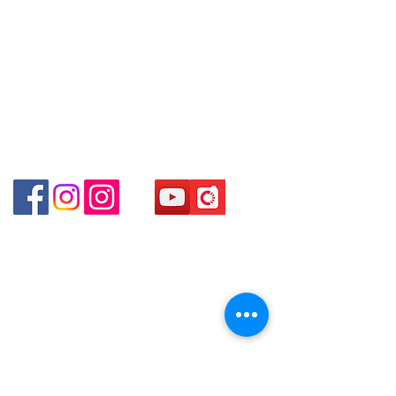
online or phone reservations for the
goods sold. If you want to keep the
門市地址：
goods, you need to order on a first-
Shop 1 - 金鐘夏慤道18號海富中心商場 一樓21號
come-first-served basis. For details,
（金鐘站A出口）
please contact our staff for inquiries
～
Shop 2 - 尖沙咀麼地道63號好時中心09號地舖 (尖沙
咀P2出口)​
Shop 3 - 深水埗深之都一樓 89-91舖 (深水埗D2出口)