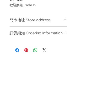
歡迎換錶Trade In
門市地址 Store address
Hong Kong Shop 1 : 金鐘夏慤道海富
訂貨須知 Ordering Information
中心商場一樓21號鋪 (金鐘A出口)
Shop No.21 on 1/F of The Podium
～因價格浮動，有意購買，請聯絡店員
Admiralty Centre No.18 Harcourt
查詢：Whatsapp +852 6808 8810 /
Road Hong Kong
6390 8880 / 6890 8882 / 6693 2188
～
Shop 2 : 尖沙咀麼地道63號好時中心
退款規例
私隱聲明
FAQ
～Due to the price fluctuation, if you
09號地舖 (尖沙咀P2出口)
are interested in buying, please
Unit No.9 on Ground Floor Houston
Contact
contact the store staff for inquiries:
Centre No.63 Mody Road Kowloon
Tel:
+852 6808 8810
/
WhatsApp +852 6808 8810 / 6390
Hong Kong
8880 / 6890 8882 / 6693 2188～
+852 9188 8912
～本公司售賣之貨品不設網上或電話留
WhatsApp:
+852 6808 8810
/
Shop 3 : 深水埗深之都一樓 89-91舖
貨，如欲留貨需以落訂為準，先到先
(深水埗D2出口)
+852 9188 8912
得，詳情可聯絡本公司職員查詢～
Shop 89-91 1/F Metro Sham Shui
Facebook: Club Watch
～Our company does not have
Shum Shui Po Kowloon
Email: clubwatchhk@gmail.com