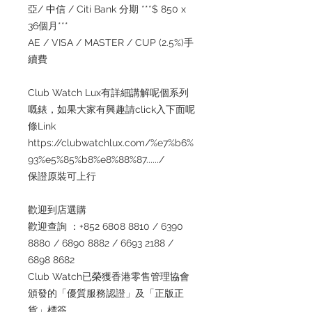
亞/ 中信 / Citi Bank 分期 ***$ 850 x
36個月***
AE / VISA / MASTER / CUP (2.5%)手
續費
Club Watch Lux有詳細講解呢個系列
嘅錶，如果大家有興趣請click入下面呢
條Link
https://clubwatchlux.com/%e7%b6%
93%e5%85%b8%e8%88%87....../
保證原裝可上行
歡迎到店選購
歡迎查詢 ：+852 6808 8810 / 6390
8880 / 6890 8882 / 6693 2188 /
6898 8682
Club Watch已榮獲香港零售管理協會
頒發的「優質服務認證」及「正版正
貨」標簽