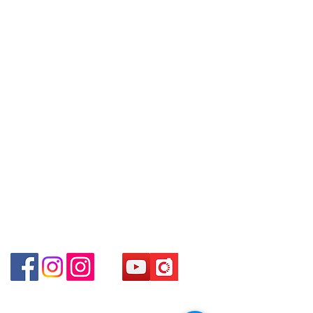
Unit No.9 on Ground Floor Houston
Contact
contact the store staff for inquiries:
Centre No.63 Mody Road Kowloon
Tel:
+852 6808 8810
/
WhatsApp +852 6808 8810 / 6390
Hong Kong
8880 / 6890 8882 / 6693 2188～
+852 9188 8912
～本公司售賣之貨品不設網上或電話留
WhatsApp:
+852 6808 8810
/
Shop 3 : 深水埗深之都一樓 89-91舖
貨，如欲留貨需以落訂為準，先到先
(深水埗D2出口)
+852 9188 8912
得，詳情可聯絡本公司職員查詢～
Shop 89-91 1/F Metro Sham Shui
Facebook: Club Watch
～Our company does not have
Shum Shui Po Kowloon
Email: clubwatchhk@gmail.com
online or phone reservations for the
goods sold. If you want to keep the
門市地址：
goods, you need to order on a first-
Shop 1 - 金鐘夏慤道18號海富中心商場 一樓21號
come-first-served basis. For details,
（金鐘站A出口）
please contact our staff for inquiries
～
Shop 2 - 尖沙咀麼地道63號好時中心09號地舖 (尖沙
咀P2出口)​
Shop 3 - 深水埗深之都一樓 89-91舖 (深水埗D2出口)