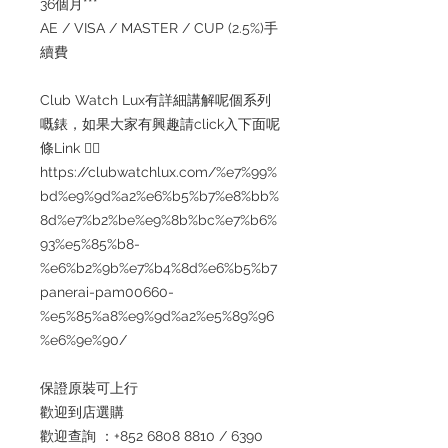
36個月***
AE / VISA / MASTER / CUP (2.5%)手
續費
Club Watch Lux有詳細講解呢個系列
嘅錶，如果大家有興趣請click入下面呢
條Link 👇🏻
https://clubwatchlux.com/%e7%99%
bd%e9%9d%a2%e6%b5%b7%e8%bb%
8d%e7%b2%be%e9%8b%bc%e7%b6%
93%e5%85%b8-
%e6%b2%9b%e7%b4%8d%e6%b5%b7
panerai-pam00660-
%e5%85%a8%e9%9d%a2%e5%89%96
%e6%9e%90/
保證原裝可上行
歡迎到店選購
歡迎查詢 ：+852 6808 8810 / 6390