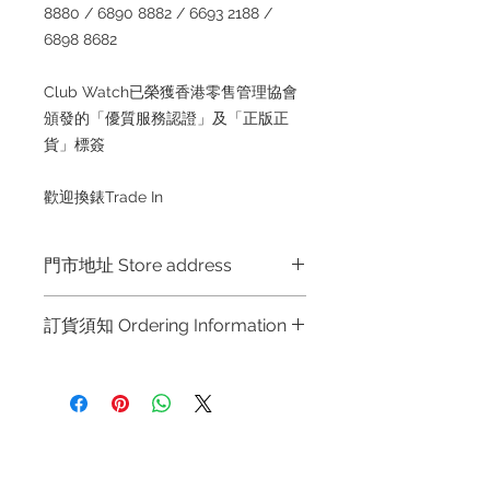
8880 / 6890 8882 / 6693 2188 /
6898 8682
Club Watch已榮獲香港零售管理協會
頒發的「優質服務認證」及「正版正
貨」標簽
歡迎換錶Trade In
門市地址 Store address
Hong Kong Shop 1 : 金鐘夏慤道海富
訂貨須知 Ordering Information
中心商場一樓21號鋪 (金鐘A出口)
Shop No.21 on 1/F of The Podium
～因價格浮動，有意購買，請聯絡店員
Admiralty Centre No.18 Harcourt
查詢：Whatsapp +852 6808 8810 /
Road Hong Kong
6390 8880 / 6890 8882 / 6693 2188
～
Shop 2 : 尖沙咀麼地道63號好時中心
退款規例
私隱聲明
FAQ
～Due to the price fluctuation, if you
09號地舖 (尖沙咀P2出口)
are interested in buying, please