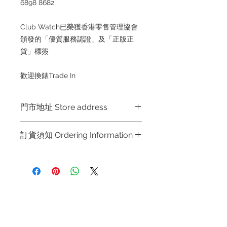
6898 8682
Club Watch已榮獲香港零售管理協會
頒發的「優質服務認證」及「正版正
貨」標簽
歡迎換錶Trade In
門市地址 Store address
Hong Kong Shop 1 : 金鐘夏慤道海富
訂貨須知 Ordering Information
中心商場一樓21號鋪 (金鐘A出口)
Shop No.21 on 1/F of The Podium
～因價格浮動，有意購買，請聯絡店員
Admiralty Centre No.18 Harcourt
查詢：Whatsapp +852 6808 8810 /
Road Hong Kong
6390 8880 / 6890 8882 / 6693 2188
～
Shop 2 : 尖沙咀麼地道63號好時中心
退款規例
私隱聲明
FAQ
～Due to the price fluctuation, if you
09號地舖 (尖沙咀P2出口)
are interested in buying, please
Unit No.9 on Ground Floor Houston
Contact
contact the store staff for inquiries:
Centre No.63 Mody Road Kowloon