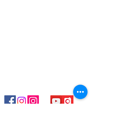
Tel:
+852 6808 8810
/
WhatsApp +852 6808 8810 / 6390
Hong Kong
8880 / 6890 8882 / 6693 2188～
+852 9188 8912
～本公司售賣之貨品不設網上或電話留
WhatsApp:
+852 6808 8810
/
Shop 3 : 深水埗深之都一樓 89-91舖
貨，如欲留貨需以落訂為準，先到先
(深水埗D2出口)
+852 9188 8912
得，詳情可聯絡本公司職員查詢～
Shop 89-91 1/F Metro Sham Shui
Facebook: Club Watch
～Our company does not have
Shum Shui Po Kowloon
Email: clubwatchhk@gmail.com
online or phone reservations for the
goods sold. If you want to keep the
門市地址：
goods, you need to order on a first-
Shop 1 - 金鐘夏慤道18號海富中心商場 一樓21號
come-first-served basis. For details,
（金鐘站A出口）
please contact our staff for inquiries
～
Shop 2 - 尖沙咀麼地道63號好時中心09號地舖 (尖沙
咀P2出口)​
Shop 3 - 深水埗深之都一樓 89-91舖 (深水埗D2出口)