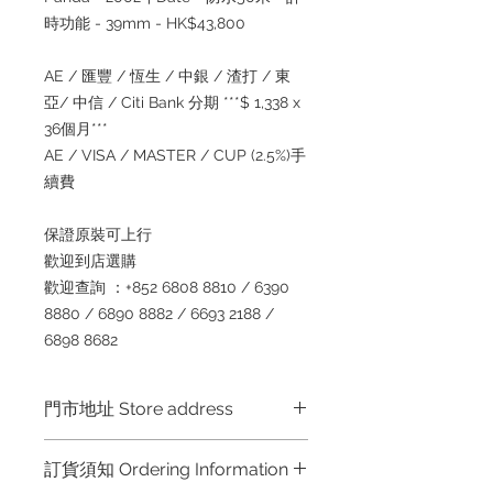
時功能
- 39mm - HK$43,800
AE /
匯豐
/
恆生
/
中銀
/
渣打
/
東
亞
/
中信
/ Citi Bank
分期
***$ 1,338 x
36
個月
***
AE / VISA / MASTER / CUP (2.5%)
手
續
費
保證原裝可上
行
歡迎到店選
購
歡迎查詢
：
+852 6808 8810 / 6390
8880 / 6890 8882 / 6693 2188 /
6898 8682
門市地址 Store address
Shop 1 :
金鐘夏慤道海富中心商場一樓
訂貨須知 Ordering Information
21
號鋪
(
金鐘
A
出口
)