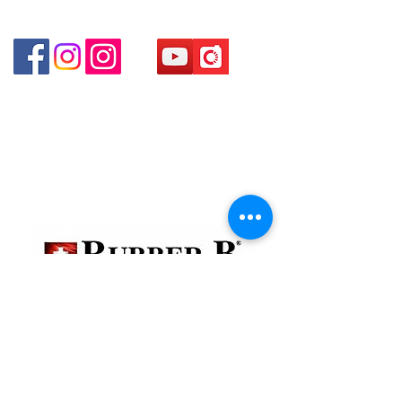
Shop 3 - 深水埗深之都一樓 89-91舖 (深水埗D2出口)
貴金屬及寶石交易商註冊
金鐘分店
註冊號碼：B-B-23-10-01888