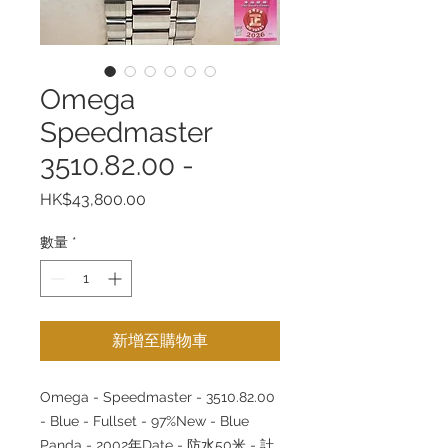
Omega
Speedmaster
3510.82.00 -
價
HK$43,800.00
格
數量
*
新增至購物車
Omega - Speedmaster - 3510.82.00
- Blue - Fullset - 97%New - Blue
Panda - 2002
年
Date -
防水
50
米
-
計