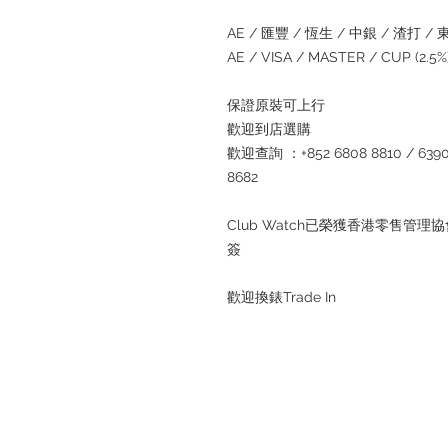
AE / 匯豐 / 恆生 / 中銀 / 渣打 / 東亞
AE / VISA / MASTER / CUP (2.
保證原裝可上行
歡迎到店選購
歡迎查詢 ：+852 6808 8810 / 6390 8
8682
Club Watch已榮獲香港零售
簽
歡迎換錶Trade In
退款規例