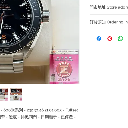
門市地址 Store add
Hong Kong Sho
訂貨須知 Ordering
(金鐘A出口)
Shop No.21 on 1/F o
～因價格浮動，有意購
No.18 Harcourt Roa
+852 6808 8810 / 63
～
Shop 2 : 尖沙咀麼
～Due to the price flu
出口)
buying, please contac
Unit No.9 on Ground
WhatsApp +852 6808
Mody Road Kowloon
/ 6693 2188～
～本公司售賣之貨品
Shop 3 : 深水埗深之
落訂為準，先到先得
Shop 89-91 1/F Met
～Our company does 
Kowloon
reservations for the
the goods, you need 
served basis. For det
 600米系列 - 232.30.46.21.01.003 - Fullset
inquiries～
 - 鋼帶 - 透底 - 排氦閥門 - 日期顯示 - 已停產 -