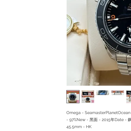
Omega - SeamasterPlanetOcean -
- 97%New - 黑面 - 2015年Date
45.5mm - HK