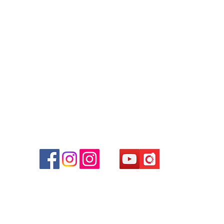
+852 9188 8912
WhatsApp:
+852 6808 8810
/
+852 9188 8912
Facebook: Club Watch
Email: clubwatchhk@gmail.com
商場
心09
 (深