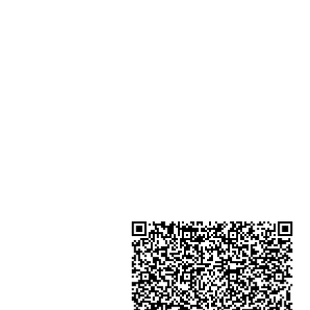
Shop 1 - 金鐘夏慤道18號海富中心
一樓21號 （金鐘站A出口）
Shop 2 - 尖沙咀麼地道63號好時中
號地舖 (尖沙咀P2出口)​
Shop 3 - 深水埗深之都一樓 89-91舖
水埗D2出口)
金鐘分店
註冊號碼：B-B-23-10-01888