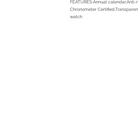
FEATURES:Annual calendar,Anti-
Chronometer Certified,Transparent
watch
退款規例
私隱聲明
FAQ
門市地址：