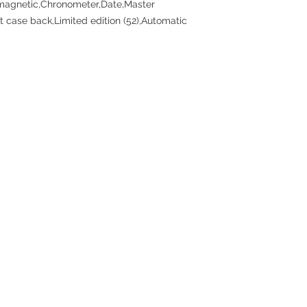
magnetic,Chronometer,Date,Master
 case back,Limited edition (52),Automatic
Contact
Tel: +852 6808 8810 /
+852 9188 8912
WhatsApp:
+852 6808 8810
/
+852 9188 8912
Facebook: Club Watch
Email: clubwatchhk@gmail.com