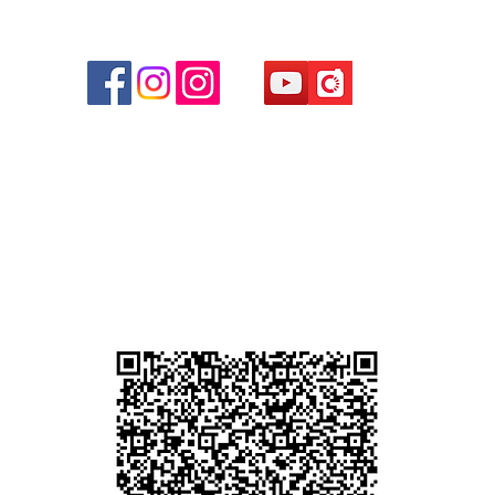
商場
心09
 (深
貴金屬及寶石交易商註冊
尖沙咀分店
註冊號碼：B-B-23-10-01889