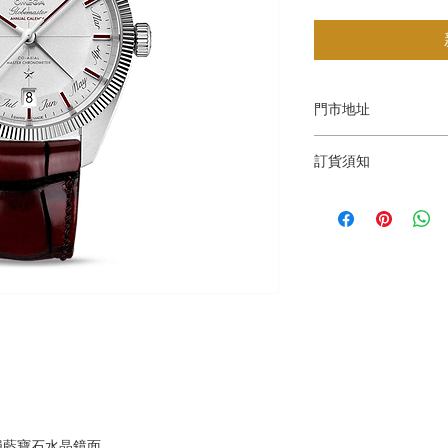
門市地址
Shop 1 : 金鐘夏
訂貨須知
Shop No.21 on 1/F o
No.18 Harcourt Roa
～因價格浮動，有意購
Shop 2 : 深水埗
+852 6808 8810 / 6
層轉左再轉左(深水埗D
～本公司售賣之貨品
Shop 89-91, 1/F Met
落訂為準，先到先得
Kowloon,Hong Kong
Shop 3 : 深水埗
層轉右(深水埗D2出口
Shop 12-15, 1/F Met
Kowloon,Hong Kong
損藍寶石水晶鏡面