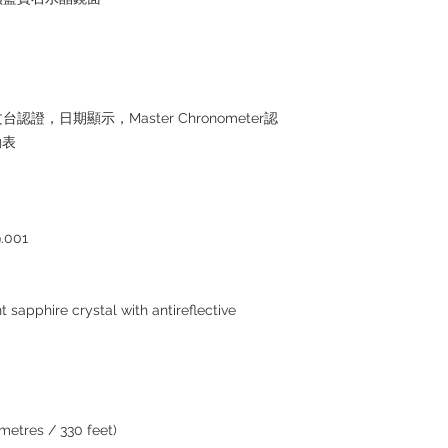
，日期顯示，Master Chronometer認
動表
.001
sapphire crystal with antireflective
etres / 330 feet)