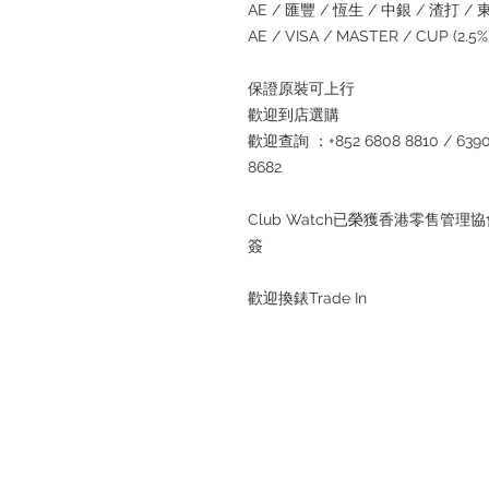
AE / 匯豐 / 恆生 / 中銀 / 渣打 / 東亞
AE / VISA / MASTER / CUP (2.
保證原裝可上行
歡迎到店選購
歡迎查詢 ：+852 6808 8810 / 6390 8
8682
Club Watch已榮獲香港零售
簽
歡迎換錶Trade In
退款規例