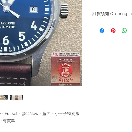
Shop 1 : 金鐘夏
訂貨須知 Ordering
Shop No.21 on 1/F o
No.18 Harcourt Roa
～因價格浮動，有意購
+852 6808 8810 / 63
Shop 2 : 尖沙咀麼
～
出口)
～Due to the price flu
Unit No.9 on Ground
buying, please contac
Mody Road Kowloon
WhatsApp +852 6808
/ 6693 2188～
Shop 3 : 深水埗深之
～本公司售賣之貨品
Shop 89-91 1/F Met
落訂為準，先到先得
Kowloon Hong Kon
～Our company does 
reservations for the
the goods, you need 
served basis. For det
inquiries～
Blue - Fullset - 98%New - 藍面 - 小王子特別版
mm -有買單