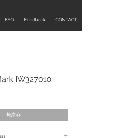
FAQ
Feedback
CONTACT
Mark IW327010
無庫存
ress