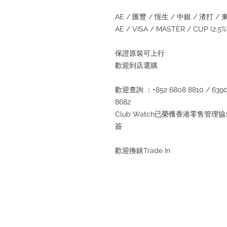
AE / 匯豐 / 恆生 / 中銀 / 渣打 / 東亞
AE / VISA / MASTER / CUP (2.
保證原裝可上行
歡迎到店選購
歡迎查詢 ：+852 6808 8810 / 6390 8
8682
Club Watch已榮獲香港零售
簽
歡迎換錶Trade In
退款規例