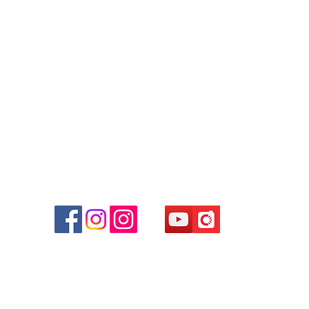
+852 9188 8912
WhatsApp:
+852 6808 8810
/
+852 9188 8912
Facebook: Club Watch
Email: clubwatchhk@gmail.com
商場
心09
 (深