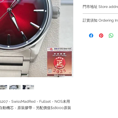
門市地址 Store addr
Hong Kong Sho
訂貨須知 Ordering Inf
(金鐘A出口)
Shop No.21 on 1/F o
～因價格浮動，有意購
No.18 Harcourt Roa
+852 6808 8810 / 63
～
Shop 2 : 尖沙咀麼
～Due to the price flu
出口)
buying, please contac
Unit No.9 on Ground
WhatsApp +852 6808
Mody Road Kowloon
/ 6693 2188～
～本公司售賣之貨品
Shop 3 : 深水埗深之
落訂為準，先到先得
Shop 89-91 1/F Met
～Our company does 
Kowloon
reservations for the
the goods, you need 
served basis. For det
0-1207 - SwissMadRed - Fullset - NOS未用
inquiries～
 - 自動機芯 - 原裝膠帶 - 另配價值$18000原裝