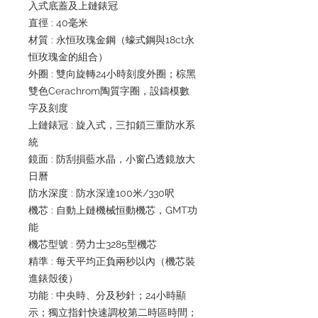
入式底蓋及上鏈錶冠
直徑 : 40毫米
材質 : 永恒玫瑰金鋼（蠔式鋼與18ct永
恒玫瑰金的組合）
外圈 : 雙向旋轉24小時刻度外圈；棕黑
雙色Cerachrom陶質字圈，設鑄模數
字及刻度
上鏈錶冠 : 旋入式，三扣鎖三重防水系
統
鏡面 : 防刮損藍水晶，小窗凸透鏡放大
日曆
防水深度 : 防水深達100米/330呎
機芯 : 自動上鏈機械恒動機芯，GMT功
能
機芯型號 : 勞力士3285型機芯
精準 : 每天平均正負兩秒以內（機芯裝
進錶殼後）
功能 : 中央時、分及秒針；24小時顯
示；獨立指針快速調校第二時區時間；