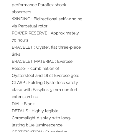
performance Paraflex shock
absorbers
WINDING : Bidirectional self-winding
via Perpetual rotor
POWER RESERVE : Approximately
70 hours
BRACELET : Oyster, flat three-piece
links
BRACELET MATERIAL : Everose
Rolesor - combination of
Oystersteel and 18 ct Everose gold
CLASP : Folding Oysterlock safety
clasp with Easylink 5 mm comfort
extension link
DIAL : Black
DETAILS : Highly legible
Chromalight display with long-
lasting blue luminescence