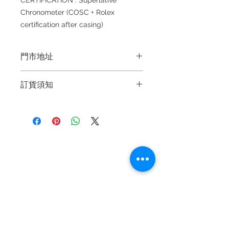
CERTIFICATION : Superlative
Chronometer (COSC + Rolex
certification after casing)
門市地址
Shop 1 : 金鐘夏慤道海富中心商場一樓
訂貨須知
21號鋪(金鐘A出口)
Shop No.21 on 1/F of The Podium
～因價格浮動，有意購買，請聯絡店員
Admiralty Centre, No.18 Harcourt
查詢：Whatsapp +852 6808 8810 /
Road
6390 8880 / 6890 8882～
Shop 2 : 深水埗深之都一樓89-91舖：
～本公司售賣之貨品不設網上或電話留
地下扶手電梯上一層轉左再轉左(深水
退款規例
私隱聲明
FAQ
貨，如欲留貨需以落訂為準，先到先
埗D2出口)
得，詳情可聯絡本公司職員查詢～
Shop 89-91, 1/F Metro Sham Shui,
Contact
Shum Shui Po, Kowloon,Hong Kong
Tel:
+852 6808 8810
/
Shop 3 : 深水埗深之都一樓 12-15舖：
+852 9188 8912
地下扶手電梯上一層轉右(深水埗D2出
WhatsApp:
+852 6808 8810
/
口)
Shop 12-15, 1/F Metro Sham Shui,
+852 9188 8912
Shum Shui Po, Kowloon,Hong Kong