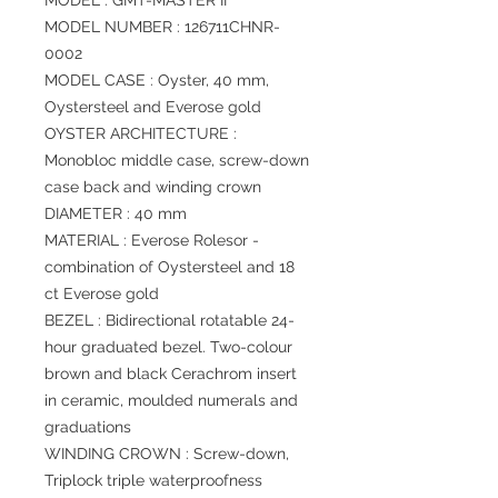
MODEL : GMT-MASTER II
MODEL NUMBER : 126711CHNR-
0002
MODEL CASE : Oyster, 40 mm,
Oystersteel and Everose gold
OYSTER ARCHITECTURE :
Monobloc middle case, screw-down
case back and winding crown
DIAMETER : 40 mm
MATERIAL : Everose Rolesor -
combination of Oystersteel and 18
ct Everose gold
BEZEL : Bidirectional rotatable 24-
hour graduated bezel. Two-colour
brown and black Cerachrom insert
in ceramic, moulded numerals and
graduations
WINDING CROWN : Screw-down,
Triplock triple waterproofness