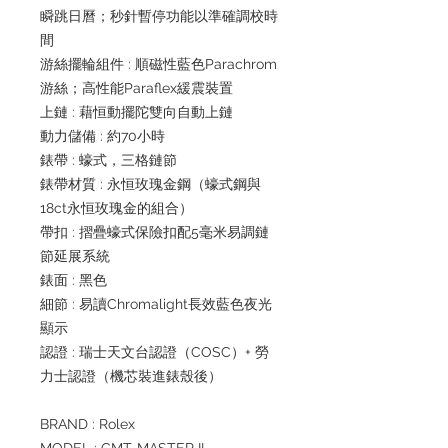
瞬跳日曆；秒針暫停功能以準確調校時
間
游絲擺輪組件 : 順磁性藍色Parachrom
游絲；高性能Paraflex緩震裝置
上鏈 : 藉恒動擺陀雙向自動上鏈
動力儲備 : 約70小時
錶帶 : 蠔式，三格鏈節
錶帶材質 : 永恒玫瑰金鋼（蠔式鋼與
18ct永恒玫瑰金的組合）
帶扣 : 摺疊蠔式保險扣配5毫米易調鏈
節延展系統
錶面 : 黑色
細節 : 易讀Chromalight長效藍色夜光
顯示
認證 : 瑞士天文台認證（COSC）+ 勞
力士認證（機芯裝進錶殼後）
BRAND : Rolex