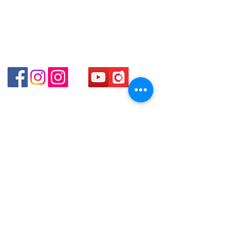
（金鐘站A出口）
Shop 2 - 尖沙咀麼地道63號好時中心09號地舖 (尖沙
咀P2出口)​
Shop 3 - 深水埗深之都一樓 89-91舖 (深水埗D2出口)