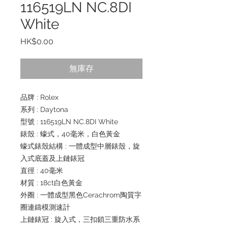
116519LN NC.8DI
White
價
HK$0.00
格
無庫存
品牌 : Rolex
系列 : Daytona
型號 : 116519LN NC.8DI White
錶殼 : 蠔式，40毫米，白色黃金
蠔式錶殼結構 : 一體成型中層錶殼，旋
入式底蓋及上鏈錶冠
直徑 : 40毫米
材質 : 18ct白色黃金
外圈 : 一體成型黑色Cerachrom陶質字
圈連鑄模測速計
上鏈錶冠 : 旋入式，三扣鎖三重防水系