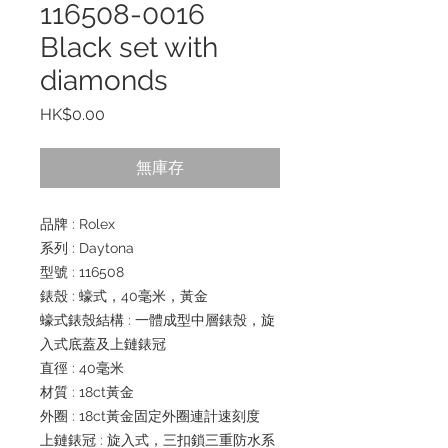
116508-0016
Black set with
diamonds
價
HK$0.00
格
無庫存
品牌 : Rolex
系列 : Daytona
型號 : 116508
錶殼 : 蠔式，40毫米，黃金
蠔式錶殼結構 : 一體成型中層錶殼，旋
入式底蓋及上鏈錶冠
直徑 : 40毫米
材質 : 18ct黃金
外圈 : 18ct黃金固定外圈連計速刻度
上鏈錶冠 : 旋入式，三扣鎖三重防水系