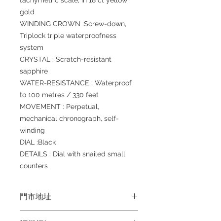
tachymetric scale, in 18 ct yellow
gold
WINDING CROWN :Screw-down,
Triplock triple waterproofness
system
CRYSTAL : Scratch-resistant
sapphire
WATER-RESISTANCE : Waterproof
to 100 metres / 330 feet
MOVEMENT : Perpetual,
mechanical chronograph, self-
winding
DIAL :Black
DETAILS : Dial with snailed small
counters
門市地址
Shop 1 : 金鐘夏慤道海富中心商場一樓