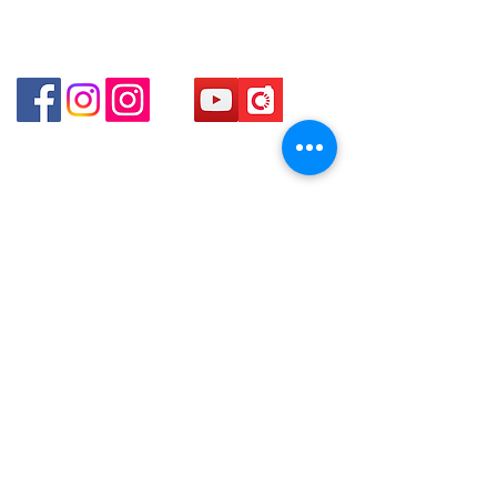
咀P2出口)​
Shop 3 - 深水埗深之都一樓 89-91舖 (深水埗D2出口)
貴金屬及寶石交易商註冊
金鐘分店
註冊號碼：B-B-23-10-01888