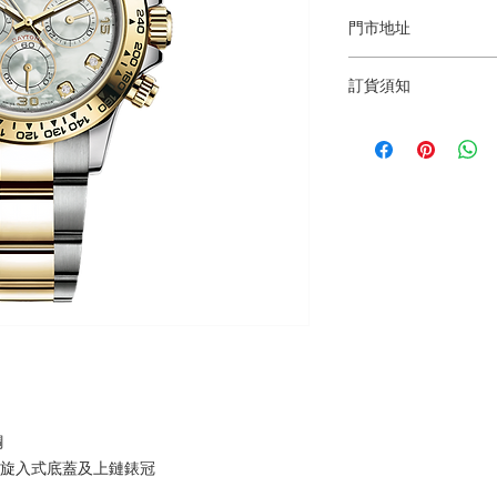
門市地址
Shop 1 : 金鐘夏
訂貨須知
Shop No.21 on 1/F o
No.18 Harcourt Roa
～因價格浮動，有意購
Shop 2 : 深水埗
+852 6808 8810 / 6
層轉左再轉左(深水埗D
～本公司售賣之貨品
Shop 89-91, 1/F Met
落訂為準，先到先得
Kowloon,Hong Kong
Shop 3 : 深水埗
層轉右(深水埗D2出口
Shop 12-15, 1/F Met
Kowloon,Hong Kong
鋼
，旋入式底蓋及上鏈錶冠