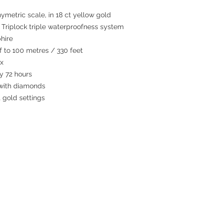
ymetric scale, in 18 ct yellow gold
iplock triple waterproofness system
hire
to 100 metres / 330 feet
ex
 72 hours
 with diamonds
 gold settings
Contact
Tel: +852 6808 8810 /
+852 9188 8912
WhatsApp:
+852 6808 8810
/
+852 9188 8912