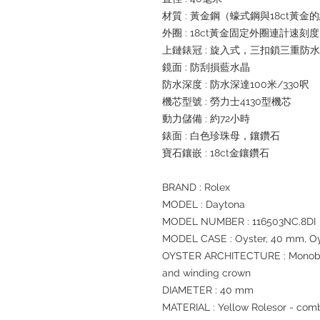
材質 : 黃金鋼（蠔式鋼與18ct黃金
外圈 : 18ct黃金固定外圈連計速刻度
上鏈錶冠 : 旋入式，三扣鎖三重防
鏡面 : 防刮損藍水晶
防水深度 : 防水深達100米/330呎
機芯型號 : 勞力士4130型機芯
動力儲備 : 約72小時
錶面 : 白色珍珠母，鑲鑽石
寶石鑲嵌 : 18ct金鑲鑽石
BRAND : Rolex
MODEL : Daytona
MODEL NUMBER : 116503NC.8DI
MODEL CASE : Oyster, 40 mm, Oys
OYSTER ARCHITECTURE : Monoblo
and winding crown
DIAMETER : 40 mm
MATERIAL : Yellow Rolesor - comb