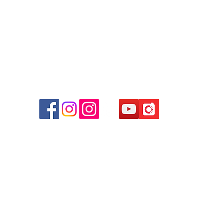
Facebook: Club Watch
Email: clubwatchhk@gmail.com
商場
心09
 (深
貴金屬及寶石交易商註冊
尖沙咀分店
註冊號碼：B-B-23-10-01889