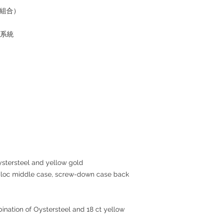
的組合）
水系統
tersteel and yellow gold
c middle case, screw-down case back
ination of Oystersteel and 18 ct yellow