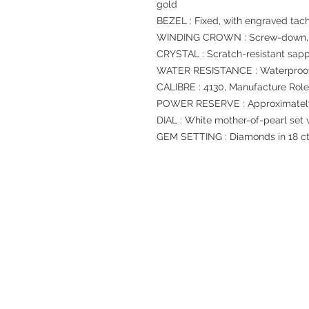
gold
BEZEL : Fixed, with engraved tach
WINDING CROWN : Screw-down, Tr
CRYSTAL : Scratch-resistant sapp
WATER RESISTANCE : Waterproof 
CALIBRE : 4130, Manufacture Rol
POWER RESERVE : Approximately
DIAL : White mother-of-pearl set
GEM SETTING : Diamonds in 18 ct
退款規例
私隱聲明
FAQ