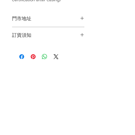
門市地址
Shop 1 : 金鐘夏慤道海富中心商場一樓
訂貨須知
21號鋪(金鐘A出口)
Shop No.21 on 1/F of The Podium
～因價格浮動，有意購買，請聯絡店員
Admiralty Centre, No.18 Harcourt
查詢：Whatsapp +852 6808 8810 /
Road
6390 8880 / 6890 8882～
Shop 2 : 深水埗深之都一樓89-91舖：
～本公司售賣之貨品不設網上或電話留
地下扶手電梯上一層轉左再轉左(深水
退款規例
私隱聲明
FAQ
貨，如欲留貨需以落訂為準，先到先
埗D2出口)
得，詳情可聯絡本公司職員查詢～
Shop 89-91, 1/F Metro Sham Shui,
Contact
Shum Shui Po, Kowloon,Hong Kong
Tel:
+852 6808 8810
/
Shop 3 : 深水埗深之都一樓 12-15舖：
+852 9188 8912
地下扶手電梯上一層轉右(深水埗D2出
WhatsApp:
+852 6808 8810
/
口)
Shop 12-15, 1/F Metro Sham Shui,
+852 9188 8912
Shum Shui Po, Kowloon,Hong Kong
Facebook: Club Watch
Email: clubwatchhk@gmail.com