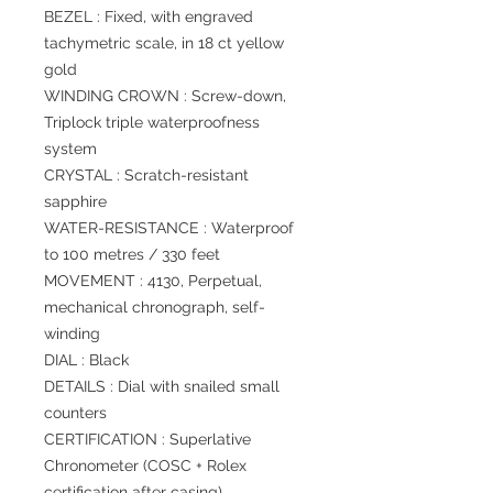
BEZEL : Fixed, with engraved
tachymetric scale, in 18 ct yellow
gold
WINDING CROWN : Screw-down,
Triplock triple waterproofness
system
CRYSTAL : Scratch-resistant
sapphire
WATER-RESISTANCE : Waterproof
to 100 metres / 330 feet
MOVEMENT : 4130, Perpetual,
mechanical chronograph, self-
winding
DIAL : Black
DETAILS : Dial with snailed small
counters
CERTIFICATION : Superlative
Chronometer (COSC + Rolex
certification after casing)