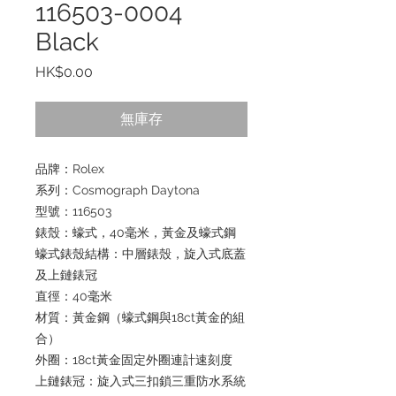
116503-0004
Black
價
HK$0.00
格
無庫存
品牌：Rolex
系列：Cosmograph Daytona
型號：116503
錶殼：蠔式，40毫米，黃金及蠔式鋼
蠔式錶殼結構：中層錶殼，旋入式底蓋
及上鏈錶冠
直徑：40毫米
材質：黃金鋼（蠔式鋼與18ct黃金的組
合）
外圈：18ct黃金固定外圈連計速刻度
上鏈錶冠：旋入式三扣鎖三重防水系統