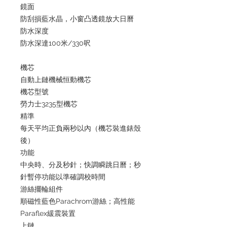
鏡面
防刮損藍水晶，小窗凸透鏡放大日曆
防水深度
防水深達100米/330呎
機芯
自動上鏈機械恒動機芯
機芯型號
勞力士3235型機芯
精準
每天平均正負兩秒以內（機芯裝進錶殼
後）
功能
中央時、分及秒針；快調瞬跳日曆；秒
針暫停功能以準確調校時間
游絲擺輪組件
順磁性藍色Parachrom游絲；高性能
Paraflex緩震裝置
上鏈