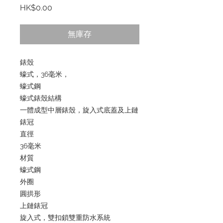
價
HK$0.00
格
無庫存
錶殼
蠔式，36毫米，
蠔式鋼
蠔式錶殼結構
一體成型中層錶殼，旋入式底蓋及上鏈
錶冠
直徑
36毫米
材質
蠔式鋼
外圈
圓拱形
上鏈錶冠
旋入式，雙扣鎖雙重防水系統