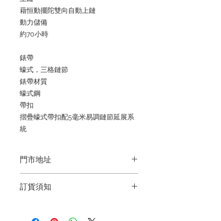
藉恒動擺陀雙向自動上鏈
動力儲備
約70小時
錶帶
蠔式，三格鏈節
錶帶材質
蠔式鋼
帶扣
摺疊蠔式帶扣配5毫米易調鏈節延展系
統
門市地址
Shop 1 : 金鐘夏慤道海富中心商場一樓
訂貨須知
21號鋪(金鐘A出口)
Shop No.21 on 1/F of The Podium
～因價格浮動，有意購買，請聯絡店員
Admiralty Centre, No.18 Harcourt
查詢：Whatsapp +852 6808 8810 /
Road