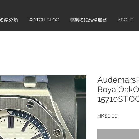
名錶分類
WATCH BLOG
專業名錶維修服務
ABOUT
AudemarsP
RoyalOakOf
15710ST.O
價
HK$0.00
格