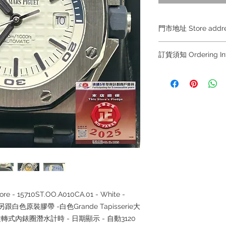
門市地址 Store add
Shop 1 :
金鐘夏慤道
訂貨須知 Ordering
Shop No.21 on 1/F o
No.18 Harcourt Roa
～因價格浮動，有意
+852 6808 8810 / 63
Shop 2 :
尖沙咀麼地
～
出口
)
Unit No.9 on Ground
～
Due to the price fl
Mody Road Kowloon
buying, please contac
WhatsApp +852 6808
Shop 3 :
深水埗深之
/ 6693 2188
～
Shop 89-91 1/F Met
Kowloon Hong Kong
～本公司售賣之貨品
落訂為準，先到先得
～
Our company does
re - 15710ST.OO.A010CA.01 - White -
reservations for the
另跟白色原裝膠帶
-
白色
Grande Tapisserie
大
the goods, you need 
旋轉式內錶圈潛水計時
-
日期顯示
-
自動
3120
served basis. For det