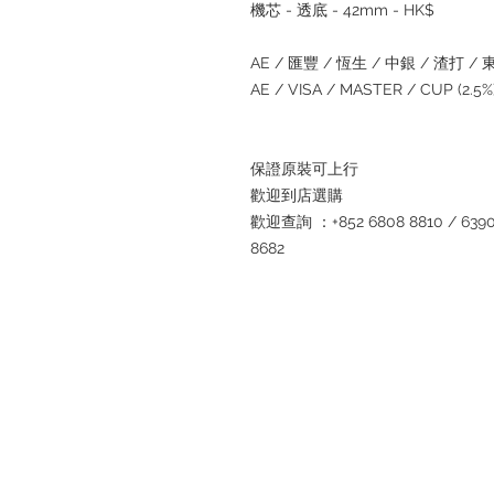
機芯
-
透底
- 42mm - HK$
AE /
匯豐
/
恆生
/
中銀
/
渣打
/
AE / VISA / MASTER / CUP (2.5%
保證原裝可上
行
歡迎到店選
購
歡迎查詢
：
+852 6808 8810 / 6390
8682
退款規例
私隱聲明