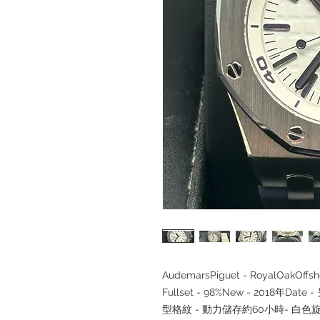
AudemarsPiguet - RoyalOakOffsho
Fullset - 98%New - 2018
年
Date -
型格紋
-
動力儲存約
60
小時
-
白色