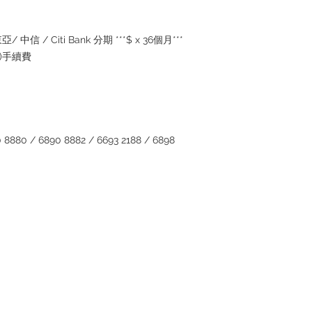
inquiries
～
東亞
/
中信
/ Citi Bank
分期
***$ x 36
個月
***
)
手續
費
 8880 / 6890 8882 / 6693 2188 / 6898
Contact
Tel: +852 6808 8810 /
+852 9188 8912
WhatsApp:
+852 6808 8810
/