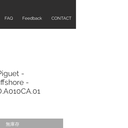
FAQ
Feedback
CONTACT
iguet -
fshore -
O.A010CA.01
無庫存