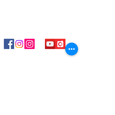
Shop 1 - 金鐘夏慤道18號海富中心商場 一樓21號
Station )
（金鐘站A出口）
Shop 2 - 尖沙咀麼地道63號好時中心09號地舖 (尖沙
咀P2出口)​
Shop 3 - 深水埗深之都一樓 89-91舖 (深水埗D2出口)