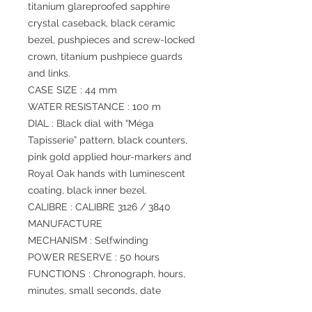
titanium glareproofed sapphire
crystal caseback, black ceramic
bezel, pushpieces and screw-locked
crown, titanium pushpiece guards
and links.
CASE SIZE : 44 mm
WATER RESISTANCE : 100 m
DIAL : Black dial with “Méga
Tapisserie” pattern, black counters,
pink gold applied hour-markers and
Royal Oak hands with luminescent
coating, black inner bezel.
CALIBRE : CALIBRE 3126 / 3840
MANUFACTURE
MECHANISM : Selfwinding
POWER RESERVE : 50 hours
FUNCTIONS : Chronograph, hours,
minutes, small seconds, date