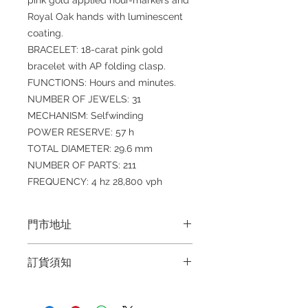
pink gold applied hour-markers and
Royal Oak hands with luminescent
coating.
BRACELET: 18-carat pink gold
bracelet with AP folding clasp.
FUNCTIONS: Hours and minutes.
NUMBER OF JEWELS: 31
MECHANISM: Selfwinding
POWER RESERVE: 57 h
TOTAL DIAMETER: 29.6 mm
NUMBER OF PARTS: 211
FREQUENCY: 4 hz 28,800 vph
門市地址
Shop 1 : 金鐘夏慤道海富中心商場一樓
訂貨須知
21號鋪 (金鐘A出口)
Shop No.21 on 1/F of The Podium
～因價格浮動，有意購買，請聯絡店員
Admiralty Centre No.18 Harcourt
查詢：Whatsapp +852 6808 8810 /