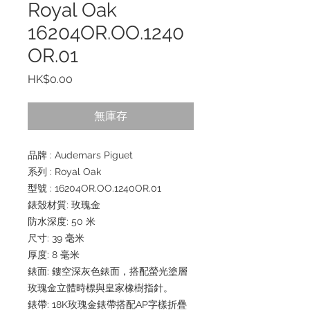
Royal Oak
16204OR.OO.1240
OR.01
價
HK$0.00
格
無庫存
品牌 : Audemars Piguet
系列 : Royal Oak
型號 : 16204OR.OO.1240OR.01
錶殼材質: 玫瑰金
防水深度: 50 米
尺寸: 39 毫米
厚度: 8 毫米
錶面: 鏤空深灰色錶面，搭配螢光塗層
玫瑰金立體時標與皇家橡樹指針。
錶帶: 18K玫瑰金錶帶搭配AP字樣折疊