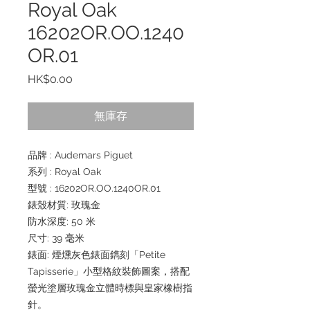
Royal Oak
16202OR.OO.1240
OR.01
價
HK$0.00
格
無庫存
品牌 : Audemars Piguet
系列 : Royal Oak
型號 : 16202OR.OO.1240OR.01
錶殼材質: 玫瑰金
防水深度: 50 米
尺寸: 39 毫米
錶面: 煙燻灰色錶面鐫刻「Petite
Tapisserie」小型格紋裝飾圖案，搭配
螢光塗層玫瑰金立體時標與皇家橡樹指
針。