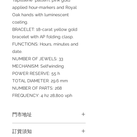
Tapisserie” pattern, pink gold
applied hour-markers and Royal
Oak hands with luminescent
coating.
BRACELET: 18-carat yellow gold
bracelet with AP folding clasp.
FUNCTIONS: Hours, minutes and
date.
NUMBER OF JEWELS: 33
MECHANISM: Selfwinding
POWER RESERVE: 55 h
TOTAL DIAMETER: 29.6 mm
NUMBER OF PARTS: 268
FREQUENCY: 4 hz 28,800 vph
門市地址
Shop 1 : 金鐘夏慤道海富中心商場一樓
訂貨須知
21號鋪 (金鐘A出口)