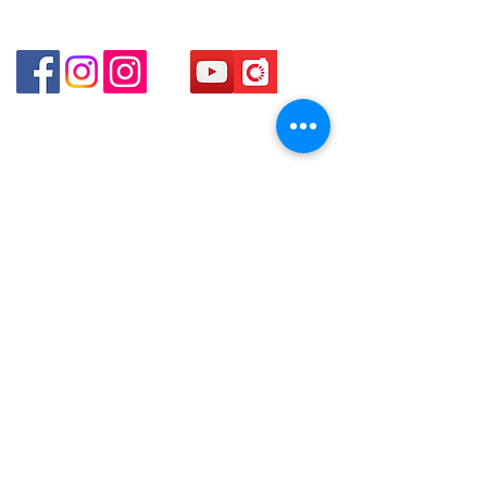
Shop 3 - 深水埗深之都一樓 89-91舖 (深水埗D2出口)
貴金屬及寶石交易商註冊
金鐘分店
註冊號碼：B-B-23-10-01888