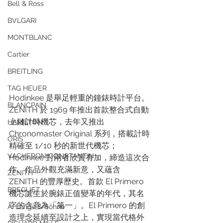
Bell & Ross
BVLGARI
MONTBLANC
Cartier
BREITLING
TAG HEUER
Hodinkee 是舉足輕重的鐘錶時計平台。
BLANCPAIN
ZENITH 於 1969 年推出首款整合式自動
上鏈計時機芯，去年又推出 
HAMILTON
Chronomaster Original 系列，搭載計時
ORIS
精確至 1/10 秒的新世代機芯；
VACHERON CONSTANTIN
Hodinkee 對兩者欣賞有加，締造這次合
作。作品外觀充滿新意，又蘊含 
ZENITH
ZENITH 的豐厚歷史。首款 El Primero 
BREGUET
機芯誕生於腕錶正值變革的年代，其名
字的含意為「第一」。El Primero 的創
A. Lange & Söhne
造理念延續至設計之上，實現當代格外