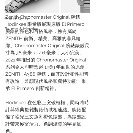
其他
Zenith Chronomaster Original 腕錶 
Grand Seiko
Hodinkee 限量版展現原版 El Primero 
Baume & Mercier
腕錶的特色和百搭風格，擁有屬於 
ZENITH 前衛、精美、高雅的非凡輪
廓。Chronomaster Original 腕錶錶殼尺
寸為 38 毫米 x 12.6 毫米，大小完美。
2021 年推出的 Chronomaster Original 
系列令人即時想起 1969 年面世的原創 
ZENITH A386 腕錶，而其設計和性能皆
有改進，兼顧現代風格和獨特功能，秉
承 El Primero 創新精神。
Hodinkee 在色彩上突破框框，同時將時
計與經典複雜製錶領域相連結。腕錶配
備了啞光三文魚乳橙色錶盤，為錶盤設
計帶來極富活力、色調溫暖的罕見底
色。 