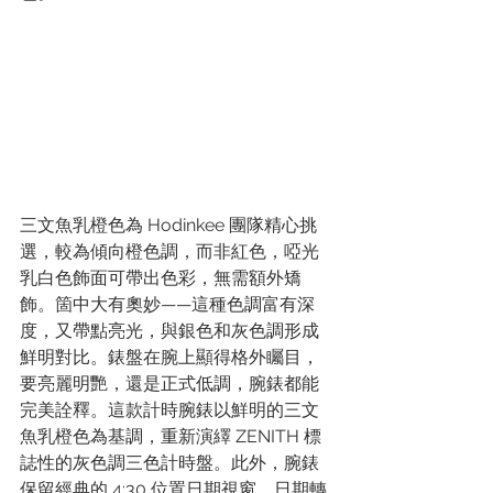
三文魚乳橙色為 Hodinkee 團隊精心挑
選，較為傾向橙色調，而非紅色，啞光
乳白色飾面可帶出色彩，無需額外矯
飾。箇中大有奧妙——這種色調富有深
度，又帶點亮光，與銀色和灰色調形成
鮮明對比。錶盤在腕上顯得格外矚目，
要亮麗明艷，還是正式低調，腕錶都能
完美詮釋。這款計時腕錶以鮮明的三文
魚乳橙色為基調，重新演繹 ZENITH 標
誌性的灰色調三色計時盤。此外，腕錶
保留經典的 4:30 位置日期視窗，日期轉