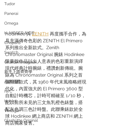
Tudor
Panerai
Omega
H. MOSER & CIE.
Hodinkee 與 
ZENITH
 再度攜手合作，為
具充滿傳奇色彩的 ZENITH El Primero 
Chopard
系列推出全新款式。Zenith 
Swatch
Chronomaster Original 腕錶 Hodinkee 
限量版作品以出人意表的色彩重新演繹
Girard-Perregaux
現代經典計時腕錶，禮讚創新傳統。腕
新手上路齊齊學
錶為 Chronomaster Original 系列之首
品牌巡禮
個限量款式，其 1960 年代末風格略經現
代化，內置強大的 El Primero 3600 型
IWC
自動計時機芯，計時可精確至 1/10 秒，
Hublot
配以前所未見的三文魚乳橙色錶盤，搭
配灰色調三色計時盤。此聯乘錶款於全
Vintage
球 Hodinkee 網上商店和 ZENITH 網上
Glashütte Original
商店獨家發售。