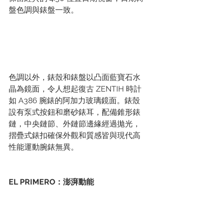
盤色調與錶盤一致。
色調以外，錶殼和錶盤以凸面藍寶石水
晶為鏡面，令人想起復古 ZENTIH 時計
如 A386 腕錶的阿加力玻璃鏡面。錶殼
設有泵式按鈕和磨砂錶耳，配備錐形錶
鏈，中央鏈節、外鏈節邊緣經過拋光，
摺疊式錶扣確保外觀和質感皆與現代高
性能運動腕錶無異。
EL PRIMERO：澎湃動能