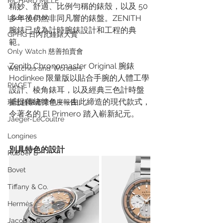
RICHARD MILLE
精妙、舒適、比例勻稱的錶殼，以及 50 
多年後仍然非同凡響的錶盤。ZENITH 
Louis Vuitton
腕錶已成為計時腕錶設計和工程的典
GPHG 日內瓦鐘錶大賞
範。 
Only Watch 慈善拍賣會
Zenith Chronomaster Original 腕錶 
Watches and Wonders
Hodinkee 限量版以貼合手腕的人體工學
PIAGET
設計、棱角錶耳，以及經典三色計時盤
捕捉傳統特色——由此締造的現代款式，
瑞士鐘錶產業年度報告
令著名的 El Primero 踏入嶄新紀元。
Jaeger-LeCoultre
Longines
別具特色的設計
Rubber B
Bovet
Tiffany & Co.
Hermès
Jacob & Co.