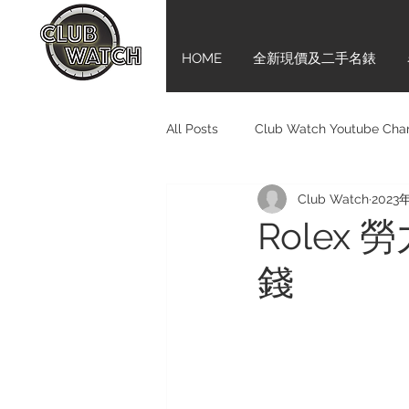
HOME
全新現價及二手名錶
All Posts
Club Watch Youtube Cha
Club Watch
2023
Audemars Piguet
Tudor
Rolex
錢
Girard-Perregaux
新手上路齊
Bell & Ross
BVLGARI
M