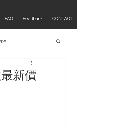
FAQ
Feedback
CONTACT
ippe
atch
門款最新價
tte Original
ANCPAIN
HAMILTON