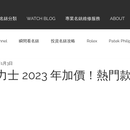
名錶分類
WATCH BLOG
專業名錶維修服務
ABOUT
nnel
瞬間看名錶
投資名錶攻略
Rolex
Patek Phil
年1月3日
Panerai
Omega
H. MOSER & CIE.
Chopard
Sw
 勞力士 2023 年加價！熱
齊學
品牌巡禮
IWC
Hublot
Vintage
Glashü
ONTBLANC
Cartier
BREITLING
TAG HEUER
BL