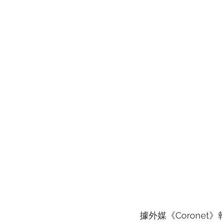
ORIS
VACHERON CONSTAN
據外媒《Corone