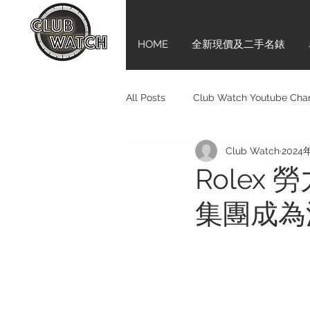
HOME
全新現價及二手名錶
All Posts
Club Watch Youtube Cha
Club Watch
2024
Audemars Piguet
Tudor
Rolex
集團成為
Girard-Perregaux
新手上路齊
Bell & Ross
BVLGARI
M