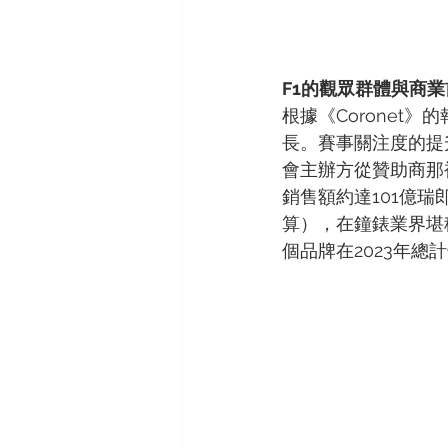
F1的觀眾群體與商業
根據《Coronet
長。賽事關注度的提
會主辦方從贊助商那
銷售額約達101億瑞郎
算），在鐘錶業界堪
個品牌在2023年總