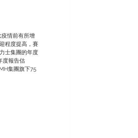
字比疫情前有所增
迎程度提高，賽
力士集團的年度
業年度報告估
MH集團旗下75