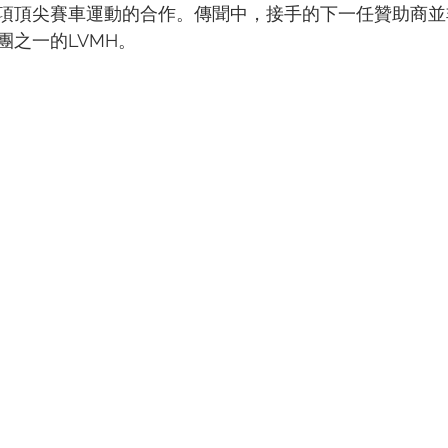
項頂尖賽車運動的合作。傳聞中，接手的下一任贊助商並
團之一的LVMH。