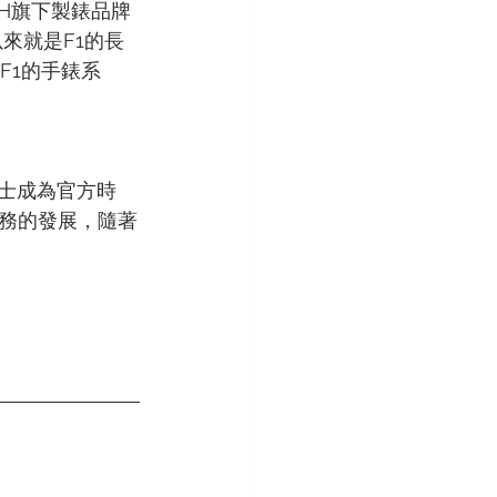
MH旗下製錶品牌
以來就是F1的長
F1的手錶系
力士成為官方時
務的發展，隨著