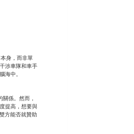
賽本身，而非單
不干涉車隊和車手
的腦海中。
方的關係。然而，
程度提高，想要與
雙方能否就贊助