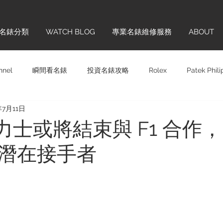
名錶分類
WATCH BLOG
專業名錶維修服務
ABOUT
nnel
瞬間看名錶
投資名錶攻略
Rolex
Patek Phil
年7月11日
Panerai
Omega
H. MOSER & CIE.
Chopard
Sw
 勞力士或將結束與 F1 合作，
潛在接手者
齊學
品牌巡禮
IWC
Hublot
Vintage
Glashü
ONTBLANC
Cartier
BREITLING
TAG HEUER
BL