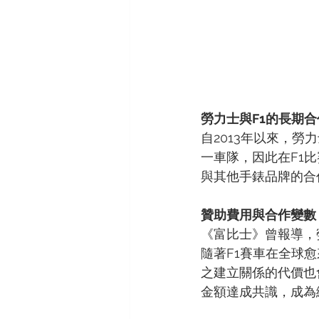
勞力士與F1的長期合
自2013年以來，勞
一車隊，因此在F1
與其他手錶品牌的合
贊助費用與合作變數
《富比士》曾報導，
隨著F1賽車在全球
之建立關係的代價也
金額達成共識，成為