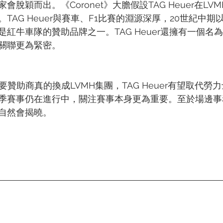
脫穎而出。《Coronet》大膽假設TAG Heuer在LV
TAG Heuer與賽車、F1比賽的淵源深厚，20世紀中期
紅牛車隊的贊助品牌之一。TAG Heuer還擁有一個名為
關聯更為緊密。
要贊助商真的換成LVMH集團，TAG Heuer有望取代勞
季賽事仍在進行中，關注賽事本身更為重要。至於場邊事
自然會揭曉。