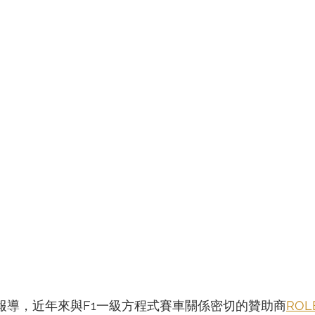
TIN
ZENITH
t》報導，近年來與F1一級方程式賽車關係密切的贊助商
RO