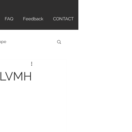
FAQ
Feedback
CONTACT
ippe
atch
LVMH
tte Original
ANCPAIN
HAMILTON