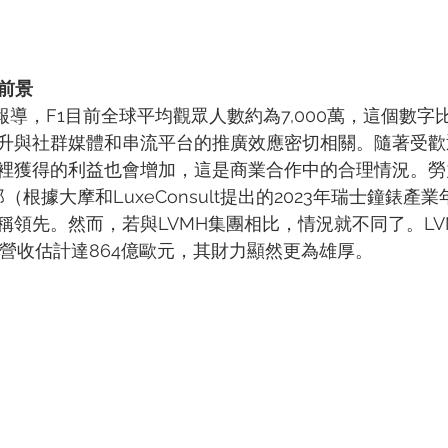
前景
》的報導，F1目前全球平均觀眾人數約為7,000萬，這個數
升與社群媒體和串流平台的推廣效應密切相關。隨著受歡
裡獲得的利益也會增加，這是商業合作中的合理情況。勞
（根據大摩和LuxeConsult提出的2023年瑞士鐘錶產
稱領先。然而，若與LVMH集團相比，情況就不同了。LV
計營收估計達864億歐元，其財力顯然更為雄厚。