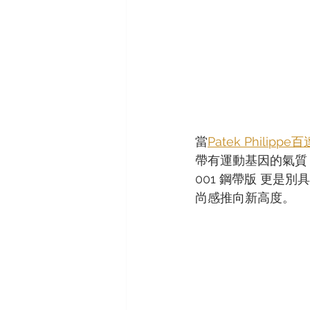
當
Patek Philipp
帶有運動基因的氣質，為
001 鋼帶版 更是
尚感推向新高度。