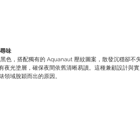
人尋味
黑色，搭配獨有的 Aquanaut 壓紋圖案，散發沉穩卻
有夜光塗層，確保夜間依舊清晰易讀。這種兼顧設計與實
錶領域脫穎而出的原因。