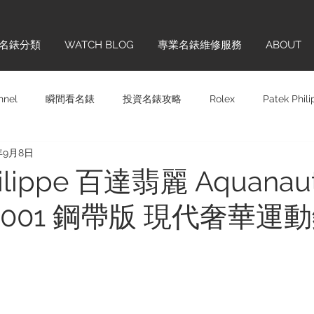
名錶分類
WATCH BLOG
專業名錶維修服務
ABOUT
nnel
瞬間看名錶
投資名錶攻略
Rolex
Patek Phil
年9月8日
Panerai
Omega
H. MOSER & CIE.
Chopard
Sw
hilippe 百達翡麗 Aquanau
1A-001 鋼帶版 現代奢華
齊學
品牌巡禮
IWC
Hublot
Vintage
Glashü
ONTBLANC
Cartier
BREITLING
TAG HEUER
BL