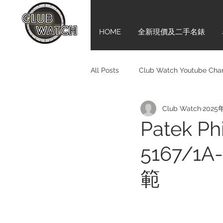
HOME
全新現價及二手名錶
All Posts
Club Watch Youtube Cha
Club Watch
2025
Audemars Piguet
Tudor
Patek P
5167/
Girard-Perregaux
新手上路齊
範
Bell & Ross
BVLGARI
M