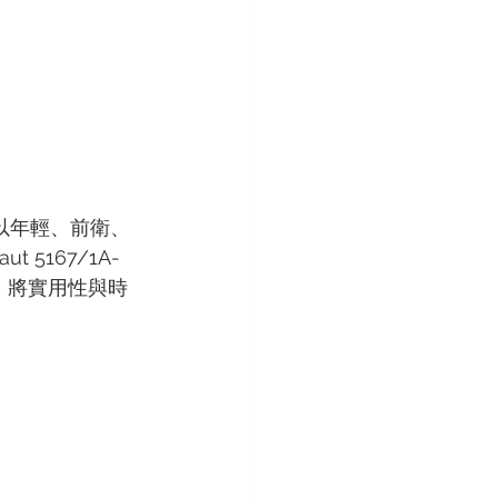
立刻以年輕、前衛、
5167/1A-
，將實用性與時