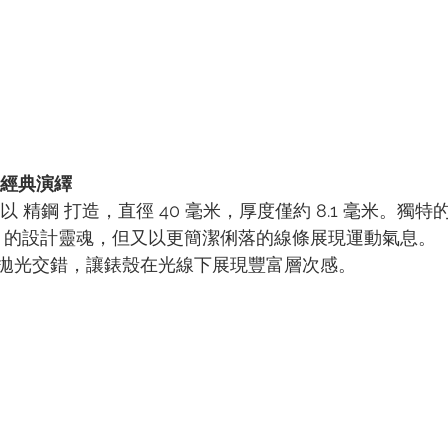
的經典演繹
的錶殼以 精鋼 打造，直徑 40 毫米，厚度僅約 8.1 毫米。
ilus 的設計靈魂，但又以更簡潔俐落的線條展現運動氣息。
拋光交錯，讓錶殼在光線下展現豐富層次感。