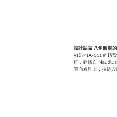
設計語言 八角圓潤
5167/1A-001 
框，延續自 Naut
表面處理上，拉絲與