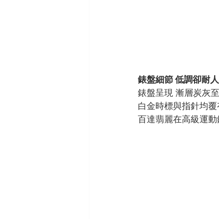
錶盤細節 低調卻耐
錶盤呈現 漸層炭灰至
白金時標與指針均覆
百達翡麗在高級運動