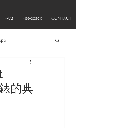
FAQ
Feedback
CONTACT
ippe
atch
t
運動錶的典
tte Original
ANCPAIN
HAMILTON