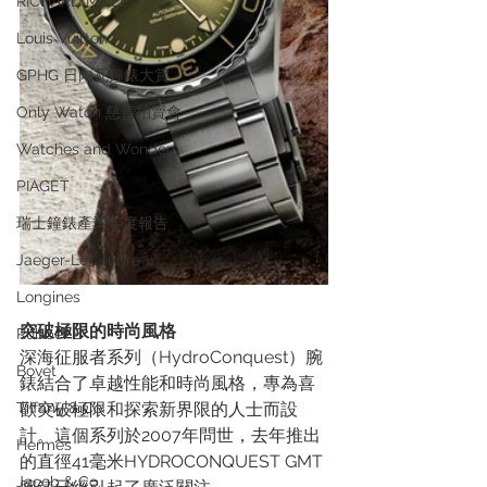
RICHARD MILLE
Louis Vuitton
GPHG 日內瓦鐘錶大賞
Only Watch 慈善拍賣會
Watches and Wonders
PIAGET
瑞士鐘錶產業年度報告
Jaeger-LeCoultre
Longines
突破極限的時尚風格
Rubber B
深海征服者系列（HydroConquest）腕
Bovet
錶結合了卓越性能和時尚風格，專為喜
Tiffany & Co.
歡突破極限和探索新界限的人士而設
計。這個系列於2007年問世，去年推出
Hermès
的直徑41毫米HYDROCONQUEST GMT
Jacob & Co.