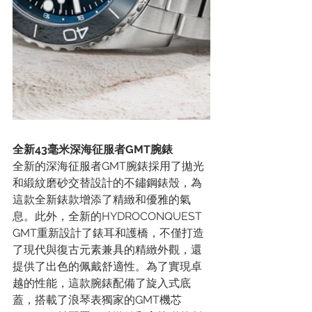
全新43毫米深海征服者GMT腕錶
全新的深海征服者GMT腕錶採用了拋光
和緞紋磨砂交替設計的不鏽鋼錶殼，為
這款全新錶款增添了精緻和優雅的氣
息。此外，全新的HYDROCONQUEST 
GMT重新設計了錶耳和護橋，不僅打造
了現代與復古元素兼具的精緻外觀，還
提供了出色的佩戴舒適性。為了實現卓
越的性能，這款腕錶配備了旋入式底
蓋，搭載了浪琴表獨家的GMT機芯