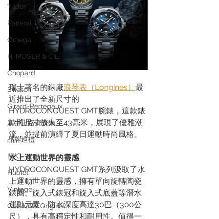
Tudor
Panerai
Omega
H. MOSER & CIE.
Chopard
瑞士著名的錶廠
浪琴表（Longines）
最
Swatch
近推出了全新尺寸的
Girard-Perregaux
HYDROCONQUEST GMT腕錶，這款錶
款將尺寸放大至43毫米，展現了優雅潮
新手上路齊齊學
流，並提前演繹了夏日運動時尚風格。
品牌巡禮
IWC
水上運動世界的靈感
HYDROCONQUEST GMT系列汲取了水
Hublot
上運動世界的靈感，擁有單向旋轉陶瓷
Vintage
錶圈、旋入式錶冠和旋入式底蓋等潛水
運動元素，防水深度高達30巴（300公
Glashütte Original
尺），具有高穩定性和耐用性。值得一