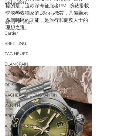
Bell & Ross
提的是，這款深海征服者GMT腕錶搭載
BVLGARI
了浪琴表獨家的L844.5機芯，具備顯示
多個時區的功能，是旅行和商務人士的
MONTBLANC
理想之選。
Cartier
BREITLING
TAG HEUER
BLANCPAIN
HAMILTON
ORIS
VACHERON CONSTANTIN
ZENITH
BREGUET
A. Lange & Söhne