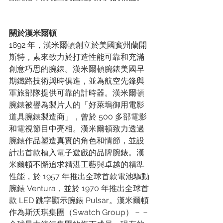
關於漢米爾頓
1892 年，漢米爾頓創立於美國賓州蘭開
斯特，素來致力於打造性能可靠和充滿
創意巧思的腕錶。漢米爾頓腕錶美國早
期鐵路技術與時俱進，並為航空先鋒與
軍旅部隊提供可靠的計時器。漢米爾頓
腕錶被譽為製片人的「好萊塢御用電影
道具腕錶製造商」，曾於 500 多部電影
和電視節目中亮相。漢米爾頓致力透過
腕錶作品塑造真實的角色和情節，並設
計出首款植入電子遊戲的品牌腕錶。漢
米爾頓不懈追求精湛工藝與卓越的精準
性能，於 1957 年推出全球首款電池驅動
腕錶 Ventura，並於 1970 年推出全球首
款 LED 跳字顯示腕錶 Pulsar。漢米爾頓
作為斯沃琪集團（Swatch Group）－－