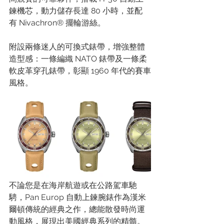
鍊機芯，動力儲存長達 80 小時，並配
有 Nivachron® 擺輪游絲。 
附設兩條迷人的可換式錶帶，增強整體
造型感：一條編織 NATO 錶帶及一條柔
軟皮革穿孔錶帶，彰顯 1960 年代的賽車
風格。 
不論您是在海岸航遊或在公路駕車馳
騁，Pan Europ 自動上鍊腕錶作為漢米
爾頓傳統的經典之作，總能散發時尚運
動風格，展現出美國經典系列的精髓。 