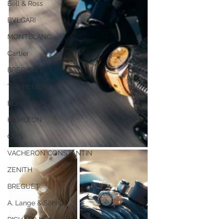
Bell & Ross
BVLGARI
MONTBLANC
Cartier
BREITLING
TAG HEUER
BLANCPAIN
HAMILTON
ORIS
VACHERON CONSTANTIN
ZENITH
BREGUET
A. Lange & Söhne