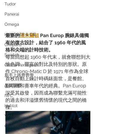
Tudor
Panerai
Omega
H. MOSER & CIE.
最新的
漢米爾頓
 Pan Europ 腕錶具備獨
有的復古設計，結合了 1960 年代的風
Chopard
格和尖端的計時技術。  
Swatch
每當回想起 1960 年代末，就會聯想到大
地色調、豐富的對比及特別的形狀。原
Girard-Perregaux
作 Chrono-Matic D 於 1971 年作為全球
新手上路齊齊學
首枚自動上鍊計時碼錶面世，是餐館、
品牌巡禮
點唱機和賽車年代的經典。Pan Europ 
深受其啟發，因而成為聯繫充滿可能性
IWC
的過去和洋溢懷舊情懷的現代之間的橋
Hublot
樑。 
Vintage
Glashütte Original