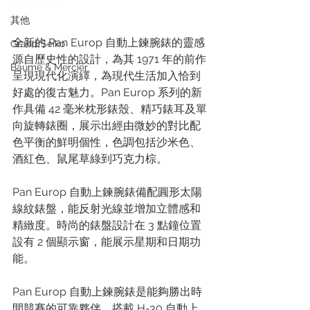
其他
全新的 Pan Europ 自動上鍊腕錶的靈感
Grand Seiko
源自歷史性的設計，為其 1971 年的前作
Baume & Mercier
呈現現代化演繹，為現代生活加入恰到
好處的復古魅力。Pan Europ 系列的新
作具備 42 毫米枕形錶殼、精巧錶耳及單
向旋轉錶圈，展示出經由微妙的對比配
色平衡的鮮明個性，色調包括沙米色、
酒紅色、鼠尾草綠到巧克力棕。 
Pan Europ 自動上鍊腕錶備配圓形太陽
線紋錶盤，能反射光線並增加立體感和
精緻度。時尚的錶盤設計在 3 點鐘位置
設有 2 個顯示窗，能展示星期和日期功
能。 
Pan Europ 自動上鍊腕錶是能夠勝出時
間競賽的可靠夥伴，搭載 H-30 自動上