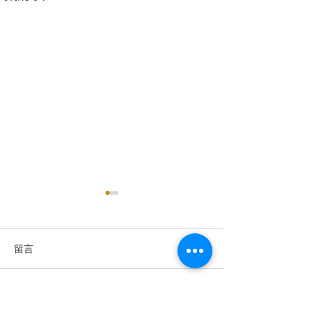
留言
撰寫留言......
《星際效應》傳奇仍在繼
Hamilton 漢