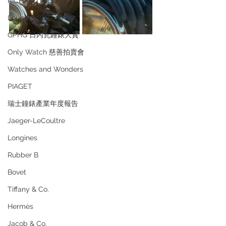
RICHARD MILLE
Louis Vuitton
GPHG 日內瓦鐘錶大賞
Only Watch 慈善拍賣會
Watches and Wonders
PIAGET
瑞士鐘錶產業年度報告
Jaeger-LeCoultre
Longines
Rubber B
Bovet
Tiffany & Co.
Hermès
Jacob & Co.