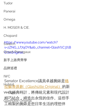
Tudor
Panerai
Omega
H. MOSER & CIE.
Chopard
https://www.youtube.com/watch?
Swatch
v=zZNG_Lf7qOY&ab_channel=Glash%C3%B
Girard-Perregaux
CtteOriginal
新手上路齊齊學
品牌巡禮
IWC
Senator Excellence議員卓越腕錶是
格
Hublot
拉蘇蒂原創（Glashütte Original）
的新
一代經典時計，將傳統元素和現代設計
Vintage
精巧結合，締造出永恆的佳作。這些手
Glashütte Original
工精製的腕錶是您日常生活的理想伴