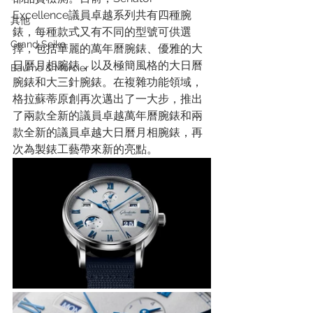
Excellence議員卓越系列共有四種腕
其他
錶，每種款式又有不同的型號可供選
Grand Seiko
擇，包括華麗的萬年曆腕錶、優雅的大
日曆月相腕錶，以及極簡風格的大日曆
Baume & Mercier
腕錶和大三針腕錶。在複雜功能領域，
格拉蘇蒂原創再次邁出了一大步，推出
了兩款全新的議員卓越萬年曆腕錶和兩
款全新的議員卓越大日曆月相腕錶，再
次為製錶工藝帶來新的亮點。