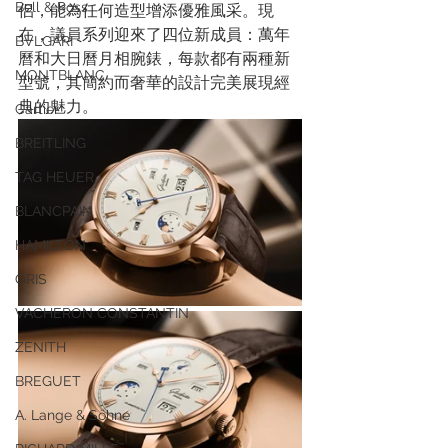
Bell & Ross
侶，能為任何造型增添優雅風采。現
在，議員系列迎來了四位新成員：萬年
BVLGARI
曆和大日曆月相腕錶，每款都有兩種新
MONTBLANC
型號，其簡約而奢華的設計完美展現經
典的魅力。
Cartier
BREITLING
TAG HEUER
BLANCPAIN
HAMILTON
ORIS
VACHERON CONSTANTIN
ZENITH
BREGUET
A. Lange & Söhne