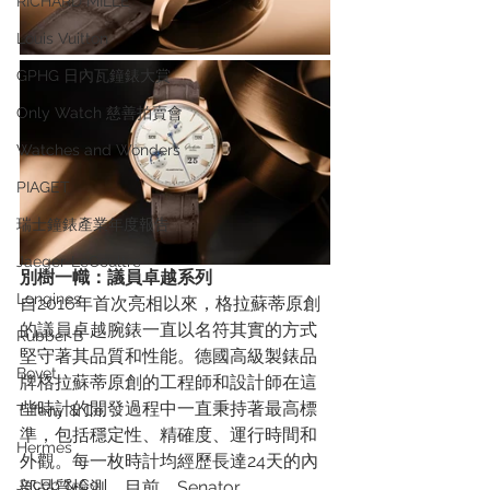
RICHARD MILLE
Louis Vuitton
GPHG 日內瓦鐘錶大賞
Only Watch 慈善拍賣會
Watches and Wonders
PIAGET
瑞士鐘錶產業年度報告
Jaeger-LeCoultre
別樹一幟：議員卓越系列
Longines
自2016年首次亮相以來，格拉蘇蒂原創
的議員卓越腕錶一直以名符其實的方式
Rubber B
堅守著其品質和性能。德國高級製錶品
Bovet
牌格拉蘇蒂原創的工程師和設計師在這
些時計的開發過程中一直秉持著最高標
Tiffany & Co.
準，包括穩定性、精確度、運行時間和
Hermès
外觀。每一枚時計均經歷長達24天的內
Jacob & Co.
部品質檢測。目前，Senator 