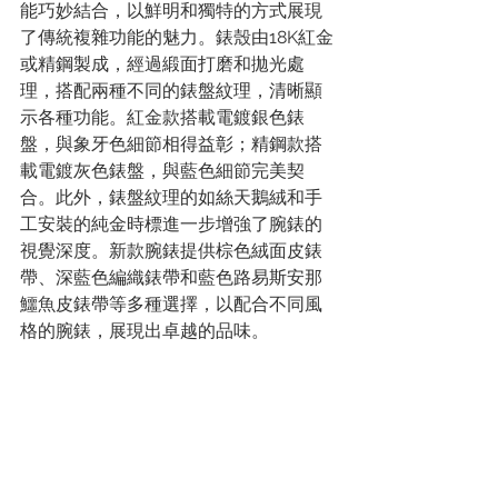
能巧妙結合，以鮮明和獨特的方式展現
了傳統複雜功能的魅力。錶殼由18K紅金
或精鋼製成，經過緞面打磨和拋光處
理，搭配兩種不同的錶盤紋理，清晰顯
示各種功能。紅金款搭載電鍍銀色錶
盤，與象牙色細節相得益彰；精鋼款搭
載電鍍灰色錶盤，與藍色細節完美契
合。此外，錶盤紋理的如絲天鵝絨和手
工安裝的純金時標進一步增強了腕錶的
視覺深度。新款腕錶提供棕色絨面皮錶
帶、深藍色編織錶帶和藍色路易斯安那
鱷魚皮錶帶等多種選擇，以配合不同風
格的腕錶，展現出卓越的品味。