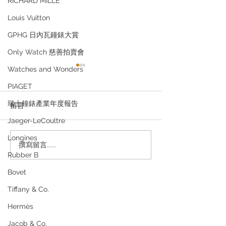
RICHARD MILLE
Louis Vuitton
GPHG 日內瓦鐘錶大賞
Only Watch 慈善拍賣會
Watches and Wonders
PIAGET
瑞士鐘錶產業年度報告
留言
Jaeger-LeCoultre
Longines
撰寫留言......
Rolex、PP、AP都用同一
第一隻勞力士 Ro
Rubber B
時間拍照？你被名錶品牌
唔好亂買！5個
洗腦咗好多年？真相終於
定你會唔會後悔
Bovet
曝光！
Tiffany & Co.
退款規例
私隱聲明
FAQ
Hermès
Contact
Jacob & Co.