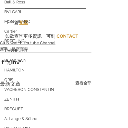
Bell & Ross
BVLGARI
MONTBLANC
上一篇
文章
Cartier
如欲查詢更多資訊，可到 
CONTACT
BREITLING
Club Watch Youtube Channel
新手上路齊齊學
TAG HEUER
BLANCPAIN
HAMILTON
ORIS
查看全部
最新文章
VACHERON CONSTANTIN
ZENITH
BREGUET
A. Lange & Söhne