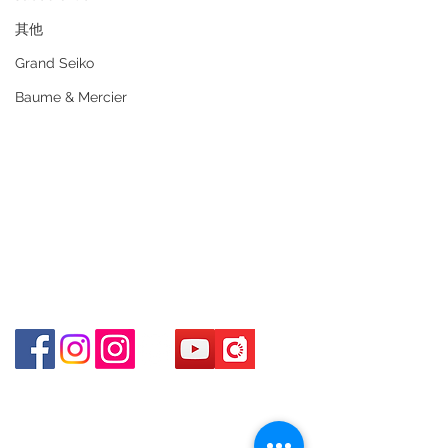
Tel:
+852 6808 8810
/
+852 9188 8912
其他
WhatsApp:
+852 6808 8810
/
Grand Seiko
+852 9188 8912
Facebook: Club Watch
Baume & Mercier
Email: clubwatchhk@gmail.com
門市地址：
Shop 1 - 金鐘夏慤道18號海富中心商場 一樓21號
（金鐘站A出口）
Shop 2 - 尖沙咀麼地道63號好時中心09號地舖 (尖沙
咀P2出口)​
Shop 3 - 深水埗深之都一樓 89-91舖 (深水埗D2出口)