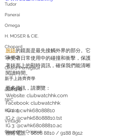
Tudor
Panerai
Omega
H. MOSER & CIE.
Chopard
腕錶
的鏡面是最先接觸外界的部分。它
Swatch
承受著日常使用中的碰撞和衝擊，保護
著錶面上的顯時資訊，確保我們能清晰
Girard-Perregaux
閱讀時間。
新手上路齊齊學
更多資訊，請瀏覽： 
品牌巡禮
Website: clubwatchhk.com 
IWC
Facebook: clubwatchhk
IG 1: @cwhk68088810
Hublot
IG 2: @cwhk68088810.tst
Vintage
IG 3: @cwhk68088810.ac
Glashütte Original
聯絡電話：6808 8810 / 9188 8912