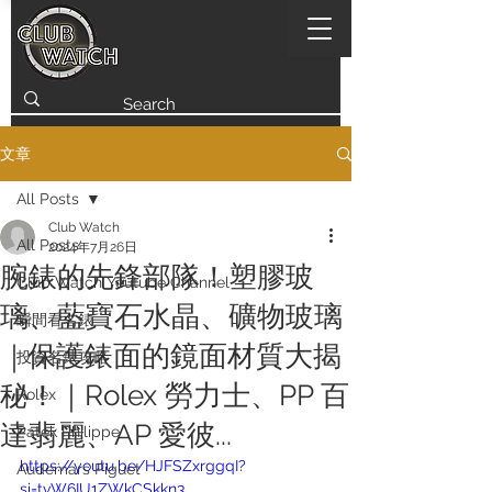
文章
All Posts
Club Watch
All Posts
2024年7月26日
腕錶的先鋒部隊！塑膠玻
Club Watch Youtube Channel
璃、藍寶石水晶、礦物玻璃
瞬間看名錶
｜保護錶面的鏡面材質大揭
投資名錶攻略
秘！｜Rolex 勞力士、PP 百
Rolex
達翡麗、AP 愛彼...
Patek Philippe
https://youtu.be/HJFSZxrggqI?
Audemars Piguet
si=tvW6IU1ZWkCSkkn3