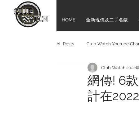
HOME
全新現價及二手名錶
All Posts
Club Watch Youtube Cha
Club Watch
2022
Audemars Piguet
Tudor
網傳! 6款
計在202
Girard-Perregaux
新手上路齊
Bell & Ross
BVLGARI
M