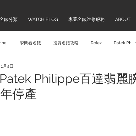
名錶分類
WATCH BLOG
專業名錶維修服務
ABOUT
nnel
瞬間看名錶
投資名錶攻略
Rolex
Patek Phil
年1月4日
Panerai
Omega
H. MOSER & CIE.
Chopard
Sw
Patek Philippe百達翡
2年停產
齊學
品牌巡禮
IWC
Hublot
Vintage
Glashü
ONTBLANC
Cartier
BREITLING
TAG HEUER
BL