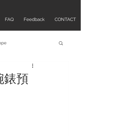
FAQ
Feedback
CONTACT
ippe
atch
麗腕錶預
tte Original
ANCPAIN
HAMILTON