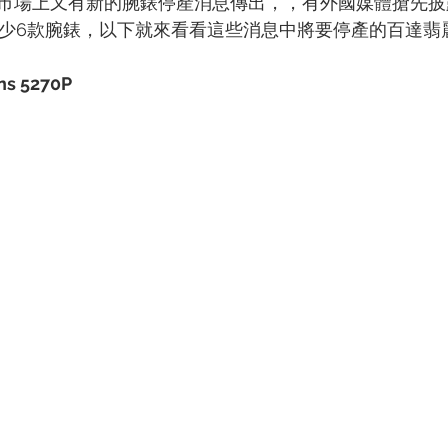
市場上又有新的腕錶停產消息傳出，，有外國媒體搶先披
產至少6款腕錶，以下就來看看這些消息中將要停產的百達翡
ns 5270P