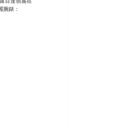
露百達翡麗在
麗腕錶：