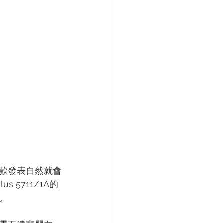
款發表自然就會
 5711/1A的
。