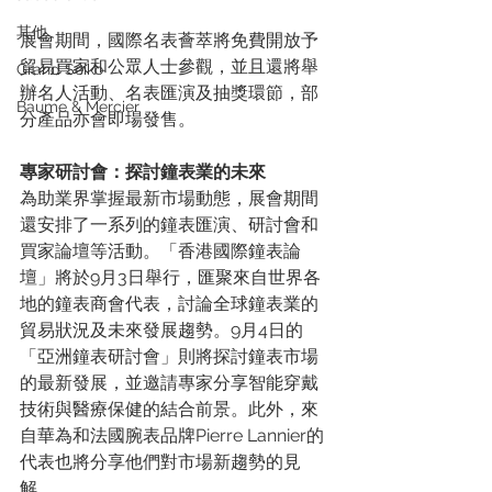
其他
展會期間，國際名表薈萃將免費開放予
貿易買家和公眾人士參觀，並且還將舉
Grand Seiko
辦名人活動、名表匯演及抽獎環節，部
Baume & Mercier
分產品亦會即場發售。
專家研討會：探討鐘表業的未來
為助業界掌握最新市場動態，展會期間
還安排了一系列的鐘表匯演、研討會和
買家論壇等活動。「香港國際鐘表論
壇」將於9月3日舉行，匯聚來自世界各
地的鐘表商會代表，討論全球鐘表業的
貿易狀況及未來發展趨勢。9月4日的
「亞洲鐘表研討會」則將探討鐘表市場
的最新發展，並邀請專家分享智能穿戴
技術與醫療保健的結合前景。此外，來
自華為和法國腕表品牌Pierre Lannier的
代表也將分享他們對市場新趨勢的見
解。