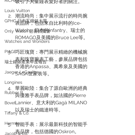
RICHARD MILLE
吸引了大量鐘表愛好者的關注。
Louis Vuitton
潮流時尚：集中展示流行的時尚腕
GPHG 日內瓦鐘錶大賞
表品牌，包括來自比利時的Ice-
Watch、日本的Infantry、瑞士的
Only Watch 慈善拍賣會
ROMAGO及美國的Bruce Lee等。
Watches and Wonders
PIAGET
巧匠瑰寶：專門展示精緻的機械腕
表和珠寶腕表工藝，參展品牌包括
瑞士鐘錶產業年度報告
香港的Anpassa、萬希泉及美國的
Jaeger-LeCoultre
SAGA世家表等。
Longines
華麗歐陸：集合了源自歐洲的經典
Rubber B
與優雅手表品牌，如法國的Pierre 
Lannier、意大利的Gagà MILANO
Bovet
以及瑞士的鐵達時等。
Tiffany & Co.
Hermès
智能手表：展示最新科技的智能手
表品牌，包括德國的Oskron。
Jacob & Co.