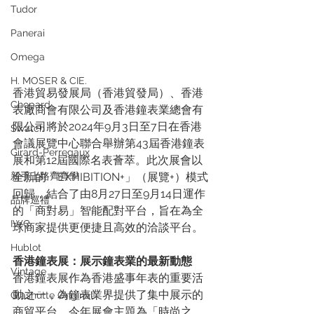
Tudor
Panerai
Omega
H. MOSER & CIE.
香港貿易發展局（香港貿發局）、香港
Chopard
表廠商會有限公司及香港鐘表業總會有
限公司將於2024年9月3日至7日在香港
Swatch
會議展覽中心聯合舉辦第43屆香港鐘表
Girard-Perregaux
展和第12屆國際名表薈萃。此次展會以
新手上路齊齊學
全新的「EXHIBITION+」（展覽+）模式
回歸，結合了由8月27日至9月14日運作
品牌巡禮
的「商對易」智能配對平台，旨在為全
IWC
球商家提供更便捷且高效的洽談平台。
Hublot
香港鐘表展：展示鐘表業的最新動態
Vintage
香港鐘表展作為香港盛事年表的重要活
動之一，為鐘表業界提供了集中展示的
Glashütte Original
商貿平台。今年展會主題為「時尚之