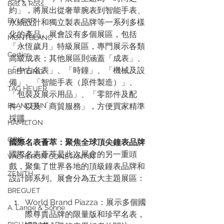
Bell & Ross
約」，將展出從奢華腕表到智能手表、
BVLGARI
永續設計和獨立製表品牌等一系列多樣
化的產品。展會設有多個展區，包括
MONTBLANC
「永恆歲月」特級展區，專門展示各類
Cartier
高級成表；其他展區則涵蓋「成表」、
「中古名表」、「時鐘」、「機械及設
BREITLING
備」、「智能手表（原件製造）」、
TAG HEUER
「包裝及展示用品」、「零部件及配
BLANCPAIN
件」以及「商貿服務」，方便買家精準
採購。
HAMILTON
ORIS
國際名表薈萃：聚焦全球頂尖鐘表品牌
國際名表薈萃是此次展會的另一重頭
VACHERON CONSTANTIN
戲，聚集了世界各地的頂級鐘表品牌和
ZENITH
設計師系列。展會分為五大主題展區：
BREGUET
World Brand Piazza：展示多個國
A. Lange & Söhne
際尊貴品牌的限量版和珍罕名表，