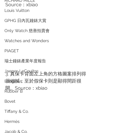
RICHARD MILLE
Source：xbiao
Louis Vuitton
GPHG 日內瓦鐘錶大賞
Only Watch 慈善拍賣會
Watches and Wonders
PIAGET
瑞士鐘錶產業年度報告
Jaeger-LeCoultre
3. 真保卡背面左上角的方格圖案排列得
很細膩；至於假保卡則是顯得間距很
Longines
開。Source：xbiao
Rubber B
Bovet
Tiffany & Co.
Hermès
Jacob & Co.