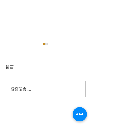
留言
撰寫留言......
2026-2030 Rolex 二手市
經典從不褪色——
Rolex Lady-Dat
場大洗牌！未來五年走向
279161-0022
全解析
退款規例
私隱聲明
FAQ