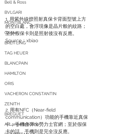
Bell & Ross
BVLGARI
1. 用紫外線燈照射真保卡背面型號上方
MONTBLANC
的空白處，會浮現像是晶片般的紋路；
Cartier
至於假保卡則是照射後沒有反應。
Source：xbiao
BREITLING
TAG HEUER
BLANCPAIN
HAMILTON
ORIS
VACHERON CONSTANTIN
ZENITH
2. 用有NFC（Near-field 
BREGUET
communication）功能的手機靠近真保
卡，手機會彈出勞力士官網；至於假保
A. Lange & Söhne
卡的話，手機則是完全沒反應。