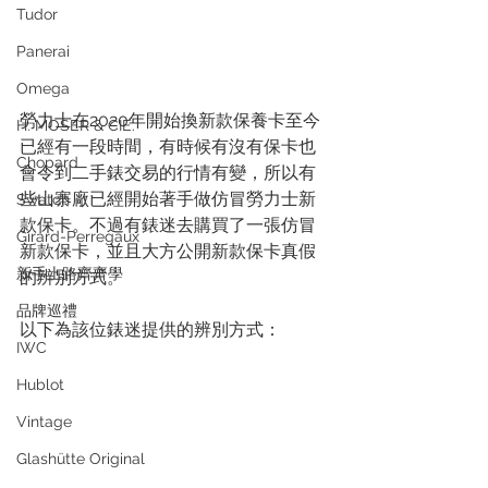
Tudor
Panerai
Omega
勞力士在2020年開始換新款保養卡至今
H. MOSER & CIE.
已經有一段時間，有時候有沒有保卡也
Chopard
會令到二手錶交易的行情有變，所以有
些山寨廠已經開始著手做仿冒勞力士新
Swatch
款保卡。不過有錶迷去購買了一張仿冒
Girard-Perregaux
新款保卡，並且大方公開新款保卡真假
新手上路齊齊學
的辨別方式。
品牌巡禮
以下為該位錶迷提供的辨別方式：
IWC
Hublot
Vintage
Glashütte Original