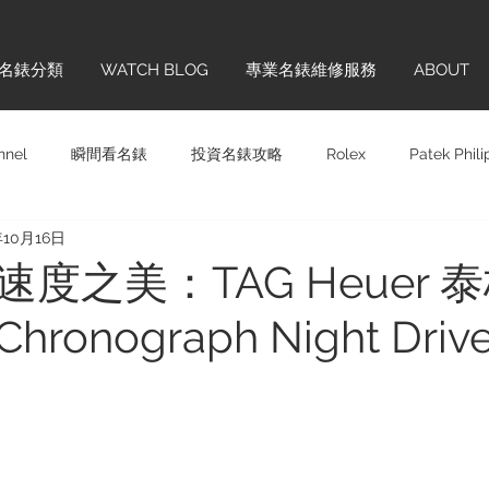
名錶分類
WATCH BLOG
專業名錶維修服務
ABOUT
nnel
瞬間看名錶
投資名錶攻略
Rolex
Patek Phil
年10月16日
Panerai
Omega
H. MOSER & CIE.
Chopard
Sw
度之美：TAG Heuer 
Chronograph Night Dri
齊學
品牌巡禮
IWC
Hublot
Vintage
Glashü
ONTBLANC
Cartier
BREITLING
TAG HEUER
BL