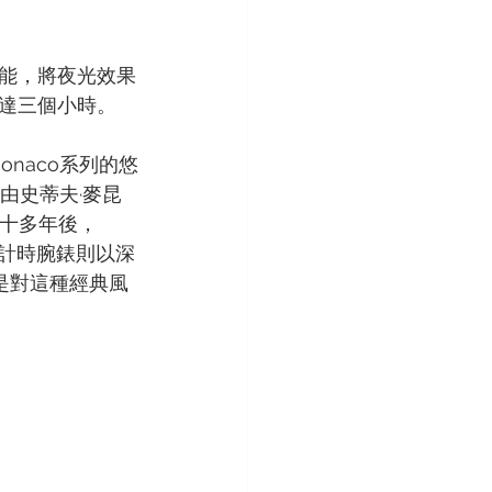
越性能，將夜光效果
達三個小時。
在Monaco系列的悠
由史蒂夫·麥昆
五十多年後，
o計時腕錶則以深
正是對這種經典風