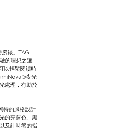
時腕錶。TAG 
夜間駕駛的理想之選。
者可以輕鬆閱讀時
iNova®夜光
光處理，有助於
兩種獨特的風格設計
光的亮藍色。黑
以及計時盤的指