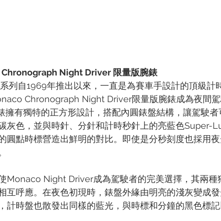
 Chronograph Night Driver 限量版腕錶
onaco系列自1969年推出以來，一直是為賽車手設計的頂級計
aco Chronograph Night Driver限量版腕錶成為
o腕錶擁有獨特的正方形設計，搭配內圓錶盤結構，讓駕駛
灰色，並與時針、分針和計時秒針上的亮藍色Super-Lum
的圓點時標營造出鮮明的對比。即使是分秒刻度也採用夜
。
onaco Night Driver成為駕駛者的完美選擇，其
相互呼應。在夜色初現時，錶盤外緣由明亮的淺灰變成發
，計時盤也散發出同樣的藍光，與時標和分鐘的黑色標記