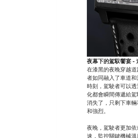
夜幕下的駕馭饗宴 -
在漆黑的夜晚穿越道
者如同融入了車道和
時刻，駕駛者可以透
化都會瞬間傳遞給駕
消失了，只剩下車輛
和強烈。
夜晚，駕駛者更加依
速，監控關鍵機械溫