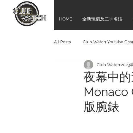
HOME
全新現價及二手名錶
All Posts
Club Watch Youtube Cha
Club Watch
2023
Audemars Piguet
Tudor
夜幕中的速
Monaco 
Girard-Perregaux
新手上路齊
版腕錶
Bell & Ross
BVLGARI
M