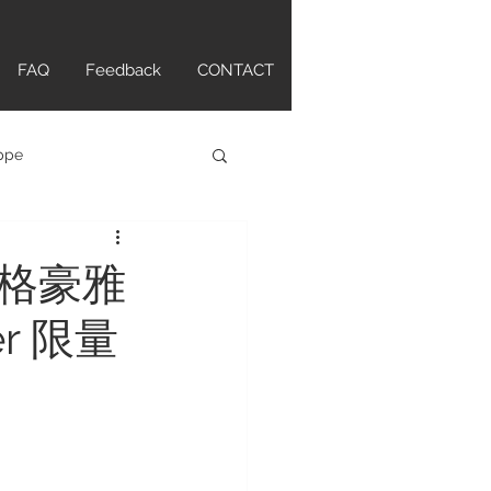
FAQ
Feedback
CONTACT
ippe
atch
泰格豪雅
ver 限量
tte Original
ANCPAIN
HAMILTON