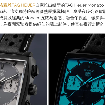
格豪雅TAG HEUER
自豪推出嶄新的TAG Heuer Monaco C
er限量版腕錶。這支獨特腕錶將讓熱愛挑戰極限、享受夜晚公路
成員以經典的Monaco腕錶為靈感，融合午夜藍、碳灰
，為夜間駕駛者提供絕佳的腕上夥伴，使其在夜行之間的