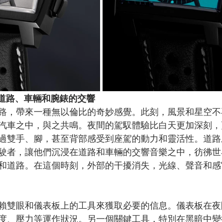
 道路、車輛和腕錶的交響
路，帶來一種無以倫比的奇妙感覺。此刻，風景和星空不
汽車之中，與之共鳴。夜間的駕馭體驗比白天更加深刻，
過雙手、腳，甚至背部感受到座駕的動力和靈活性。道路
駛者，讓他們沉浸在道路和車輛的交響音樂之中，彷彿世
和道路。在這個時刻，外部的干擾消失，光線、聲音和感
賴雙眼和儀表板上的工具來獲取必要的信息。儀表板在夜
度、壓力等運作狀況。另一個關鍵工具，特別在黑暗中變