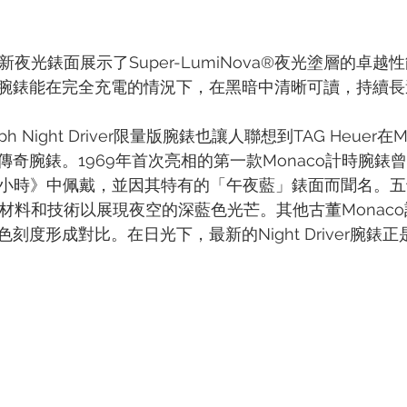
一全新夜光錶面展示了Super-LumiNova®夜光塗層的卓
腕錶能在完全充電的情況下，在黑暗中清晰可讀，持續長
graph Night Driver限量版腕錶也讓人聯想到TAG Heuer
奇腕錶。1969年首次亮相的第一款Monaco計時腕錶曾
4小時》中佩戴，並因其特有的「午夜藍」錶面而聞名。
用現代材料和技術以展現夜空的深藍色光芒。其他古董Monac
刻度形成對比。在日光下，最新的Night Driver腕錶