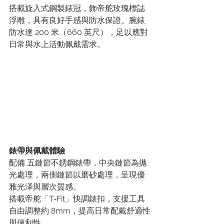
搭載旋入式鋼製錶冠，飾帝舵玫瑰標誌
浮雕，具有良好手感與防水保證。腕錶
防水達 200 米（660 英尺），足以應對
日常與水上活動佩戴需求。
錶帶與佩戴體驗
配備 五鏈節不銹鋼錶帶，中央鏈節為拋
光處理，兩側鏈節以磨砂處理，呈現優
雅光泽與層次質感。
搭載帝舵「T‑Fit」快調錶扣，支援工具
自由調整約 8mm，提高日常配戴舒適性
與便利性 。