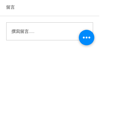
留言
撰寫留言......
當復古海軍遇上現代工
低調中的深度：
Tudor 1926 M91
藝：帝舵 TUDOR Black
0002 的日常紳
Bay Fifty-Eight 79030B
鋼帶版的魅力所在
退款規例
私隱聲明
FAQ
Contact
Tel:
+852 6808 8810
/
+852 9188 8912
WhatsApp:
+852 6808 8810
/
+852 9188 8912
Facebook: Club Watch
Email: clubwatchhk@gmail.com
門市地址：
Shop 1 - 金鐘夏慤道18號海富中心商場 一樓21號