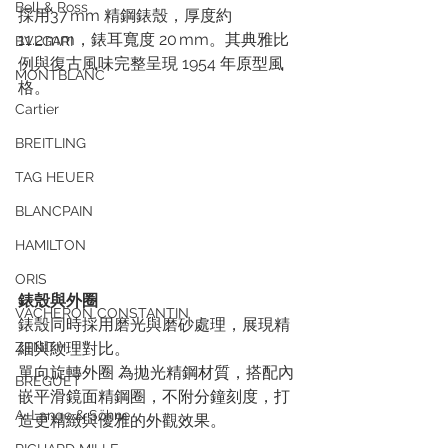
Bell & Ross
採用37 mm 精鋼錶殼，厚度約 
11.2 mm，錶耳寬度 20 mm。其典雅比
BVLGARI
例與復古風味完整呈現 1954 年原型風
MONTBLANC
格。
Cartier
BREITLING
TAG HEUER
BLANCPAIN
HAMILTON
ORIS
錶殼與外圈
VACHERON CONSTANTIN
錶殼同時採用磨光與磨砂處理，展現精
ZENITH
細與紋理對比。
單向旋轉外圈 為拋光精鋼材質，搭配內
BREGUET
嵌平滑鏡面精鋼圈，不附分鐘刻度，打
A. Lange & Söhne
造更精緻與優雅的外觀效果。