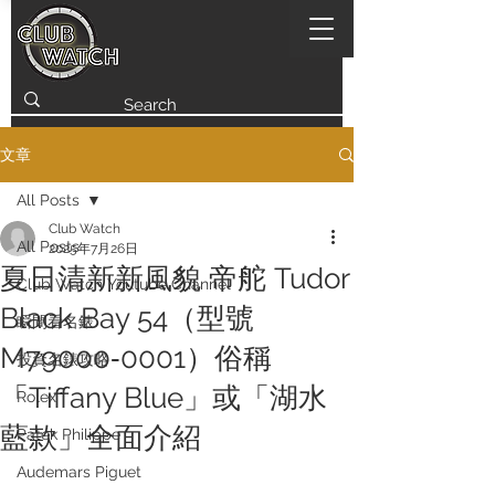
文章
All Posts
Club Watch
All Posts
2025年7月26日
夏日清新新風貌 帝舵 Tudor
Club Watch Youtube Channel
Black Bay 54（型號
瞬間看名錶
M79000‑0001）俗稱
投資名錶攻略
「Tiffany Blue」或「湖水
Rolex
藍款」全面介紹
Patek Philippe
Audemars Piguet