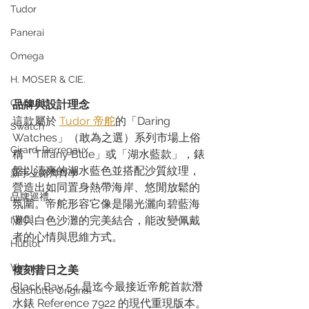
Tudor
Panerai
Omega
H. MOSER & CIE.
Chopard
品牌與設計理念
這款屬於 
Tudor 帝舵
的「Daring 
Swatch
Watches」（敢為之選）系列市場上俗
Girard-Perregaux
稱「Tiffany Blue」或「湖水藍款」，錶
盤以清爽的湖水藍色並搭配沙質紋理，
新手上路齊齊學
營造出如同置身熱帶海岸、悠閒放鬆的
品牌巡禮
氛圍。帝舵形容它像是陽光灑向碧藍海
灘與白色沙灘的完美結合，能改變佩戴
IWC
者的心情與思維方式。
Hublot
Vintage
複刻昔日之美
Black Bay 54 是迄今最接近帝舵首款潛
Glashütte Original
水錶 Reference 7922 的現代重現版本。