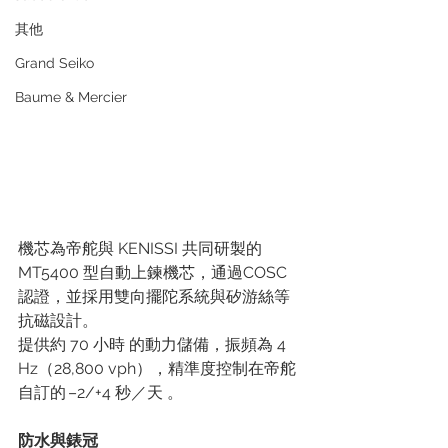
其他
Grand Seiko
Baume & Mercier
機芯為帝舵與 KENISSI 共同研製的 
MT5400 型自動上鍊機芯，通過COSC 
認證，並採用雙向擺陀系統與矽游絲等
抗磁設計。
提供約 70 小時 的動力儲備，振頻為 4 
Hz（28,800 vph），精準度控制在帝舵
自訂的 –2/+4 秒／天 。
防水與錶冠