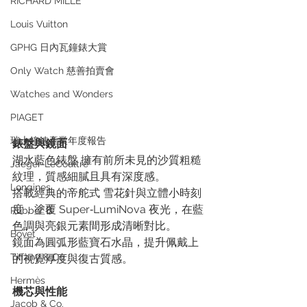
RICHARD MILLE
Louis Vuitton
GPHG 日內瓦鐘錶大賞
Only Watch 慈善拍賣會
Watches and Wonders
PIAGET
瑞士鐘錶產業年度報告
錶盤與鏡面
湖水藍色錶盤 擁有前所未見的沙質粗糙
Jaeger-LeCoultre
紋理，質感細膩且具有深度感。
Longines
搭載經典的帝舵式 雪花針與立體小時刻
度，塗覆 Super‑LumiNova 夜光，在藍
Rubber B
色調與亮銀元素間形成清晰對比。
Bovet
鏡面為圓弧形藍寶石水晶，提升佩戴上
Tiffany & Co.
的視覺厚度與復古質感。
Hermès
機芯與性能
Jacob & Co.