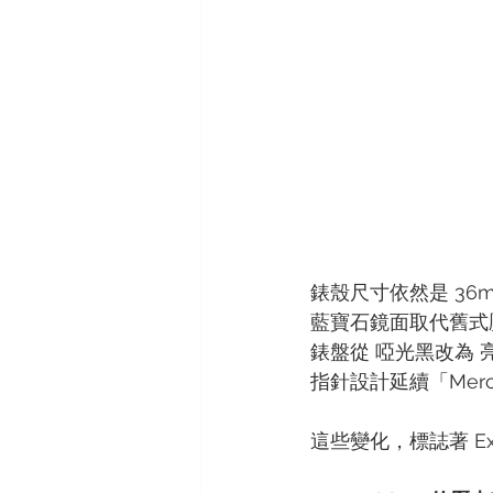
錶殼尺寸依然是 36
藍寶石鏡面取代舊式
錶盤從 啞光黑改為
指針設計延續「Merce
這些變化，標誌著 E