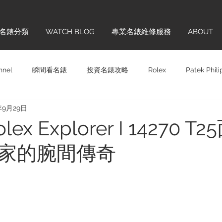
名錶分類
WATCH BLOG
專業名錶維修服務
ABOUT
nnel
瞬間看名錶
投資名錶攻略
Rolex
Patek Phil
年9月29日
Panerai
Omega
H. MOSER & CIE.
Chopard
Sw
ex Explorer I 14270 T
家的腕間傳奇
齊學
品牌巡禮
IWC
Hublot
Vintage
Glashü
ONTBLANC
Cartier
BREITLING
TAG HEUER
BL