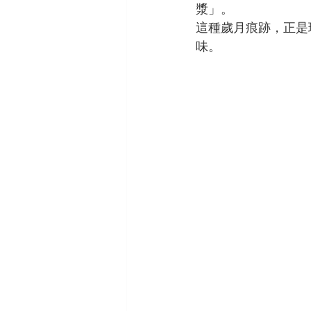
漿」。
這種歲月痕跡，正是現
味。