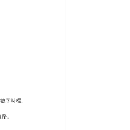
拉伯數字時標。
道路。