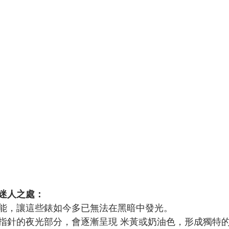
迷人之處：
能，讓這些錶如今多已無法在黑暗中發光。
指針的夜光部分，會逐漸呈現 米黃或奶油色，形成獨特