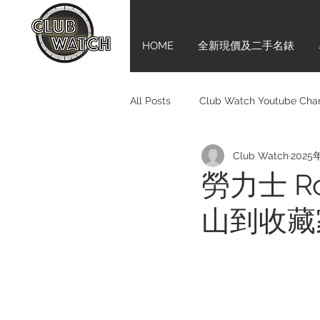
HOME
全新現價及二手名錶
All Posts
Club Watch Youtube Cha
Club Watch
2025
Audemars Piguet
Tudor
勞力士 Rol
山到收藏
Girard-Perregaux
新手上路齊
Bell & Ross
BVLGARI
M