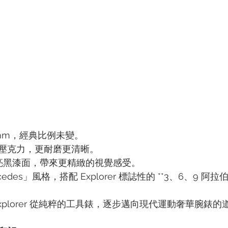
mm，經典比例未變。
壓克力，更耐磨更清晰。
 亮黑漆面，帶來更精緻的視覺感受。
des」風格，搭配 Explorer 標誌性的 **3、6、9 阿
xplorer 從純粹的工具錶，逐步邁向現代運動奢華腕錶的