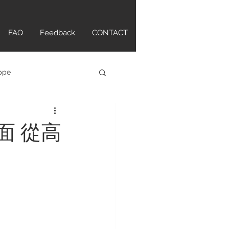
FAQ
Feedback
CONTACT
ippe
atch
25面 從高
tte Original
ANCPAIN
HAMILTON