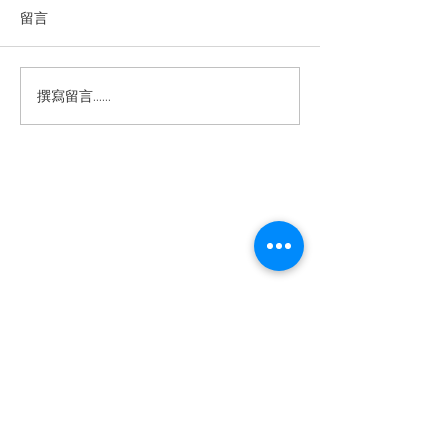
留言
Rolex Oyster Perpetual
撰寫留言......
2026-2030 Ro
36 116000-0011：白葡萄
場大洗牌！未來
面盤演繹低調而獨特的勞
全解析
力士美學
退款規例
私隱聲明
FAQ
Contact
Tel:
+852 6808 8810
/
+852 9188 8912
WhatsApp:
+852 6808 8810
/
+852 9188 8912
Facebook: Club Watch
Email: clubwatchhk@gmail.com
門市地址：
Shop 1 - 金鐘夏慤道18號海富中心商場 一樓21號