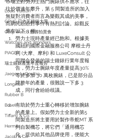
RICHARD MILLE
市場上對勞力士熱門腕錶供不應求，往
往炒價連年攀升，第 5 間製造所的加入
Louis Vuitton
無疑對消費者而言為樂觀其成的美事，
GPHG 日內瓦鐘錶大賞
而網民紛紛對事件有熱烈討論。綜觀反
應有以下 3 種：
Only Watch 慈善拍賣會
勞力士現時產量經已飽和。根據美
Watches and Wonders
國紐約國際金融服務公司 摩根士丹
利 (大摩、摩利) 和 LuxeConsult 公
PIAGET
司聯合發佈的瑞士鐘錶行業年度報
瑞士鐘錶產業年度報告
告，勞力士腕錶年度產量提高30% 
Jaeger-LeCoultre
等於多加 30 萬枚腕錶，已是部分品
牌整年的產量，很難說一下多 3 
Longines
成，同行會紛紛歧議。
Rubber B
有助於勞力士重心轉移於增加腕錶
Bovet
的產量上。假如勞力士全新的第5 
Tiffany & Co.
間製造所將主要用於製作帝舵MT 系
Hermès
列自製機芯，將它們「通用機芯
化」提供給其他品牌使用，便能大
Jacob & Co.