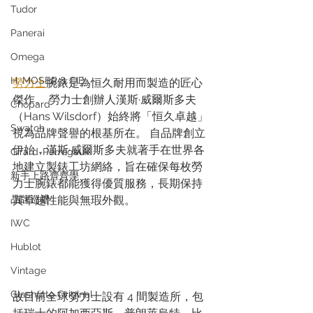
Tudor
Panerai
Omega
H. MOSER & CIE.
勞力士
腕錶是為恒久耐用而製造的匠心
傑作。 勞力士創辦人漢斯·威爾斯多夫
Chopard
（Hans Wilsdorf）始終將「恒久卓越」
Swatch
視為品牌聲譽的根基所在。 自品牌創立
伊始，漢斯·威爾斯多夫就著手在世界各
Girard-Perregaux
地建立製錶工坊網絡，旨在確保每枚勞
新手上路齊齊學
力士腕錶都能獲得優質服務，長期保持
品牌巡禮
其卓越性能與無瑕外觀。
IWC
Hublot
Vintage
Glashütte Original
故目前全球勞力士設有 4 間製造所，包