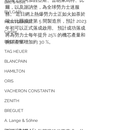
括瑞士的阿加西亞斯、普朗萊烏特、比
Bell & Ross
爾，以及謝訥堡，為全球勞力士迷服
BVLGARI
務。 近日網上熱爆勞力士正如火如荼於
瑞士比爾擴建第 5 間製造所，預計 2023 
MONTBLANC
年初可以正式落成啟用。 預計成功落成
Cartier
將為勞力士每年提升 25% 的機芯產量和
腕錶產量增加約 30 %。
BREITLING
TAG HEUER
BLANCPAIN
HAMILTON
ORIS
VACHERON CONSTANTIN
ZENITH
BREGUET
A. Lange & Söhne