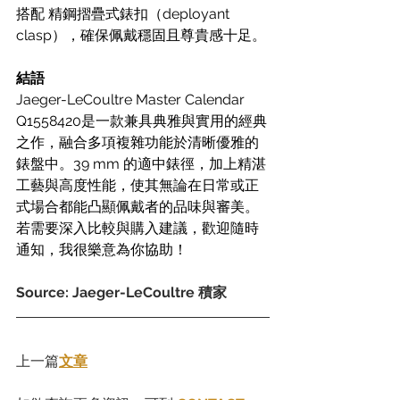
搭配 精鋼摺疊式錶扣（deployant 
clasp），確保佩戴穩固且尊貴感十足。
結語
Jaeger-LeCoultre Master Calendar 
Q1558420是一款兼具典雅與實用的經典
之作，融合多項複雜功能於清晰優雅的
錶盤中。39 mm 的適中錶徑，加上精湛
工藝與高度性能，使其無論在日常或正
式場合都能凸顯佩戴者的品味與審美。
若需要深入比較與購入建議，歡迎隨時
通知，我很樂意為你協助！
Source: Jaeger-LeCoultre 積家
上一篇
文章