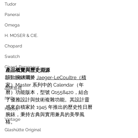
Tudor
Panerai
Omega
H. MOSER & CIE.
Chopard
Swatch
Girard-Perregaux
產品概覽與歷史淵源
該款腕錶屬於 
Jaeger-LeCoultre（積
新手上路齊齊學
家
）Master 系列中的 Calendar（年
品牌巡禮
曆）功能版本，型號 Q1558420，結合
IWC
了優雅設計與技術複雜功能。其設計靈
感來自積家於 1945 年推出的歷史性日曆
Hublot
腕錶，秉持古典與實用兼具的美學風
Vintage
格。
Glashütte Original