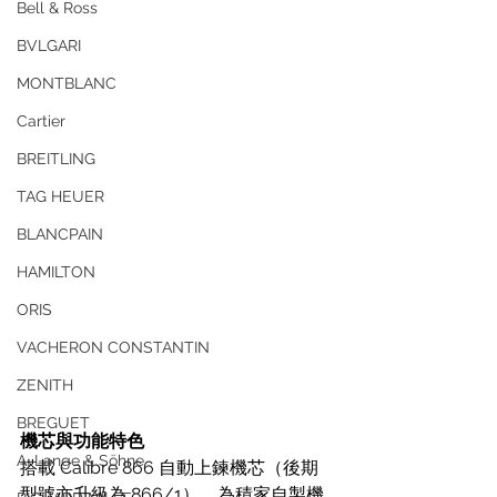
Bell & Ross
BVLGARI
MONTBLANC
Cartier
BREITLING
TAG HEUER
BLANCPAIN
HAMILTON
ORIS
VACHERON CONSTANTIN
ZENITH
BREGUET
機芯與功能特色
A. Lange & Söhne
搭載 Calibre 866 自動上鍊機芯（後期
型號亦升級為 866/1），為積家自製機