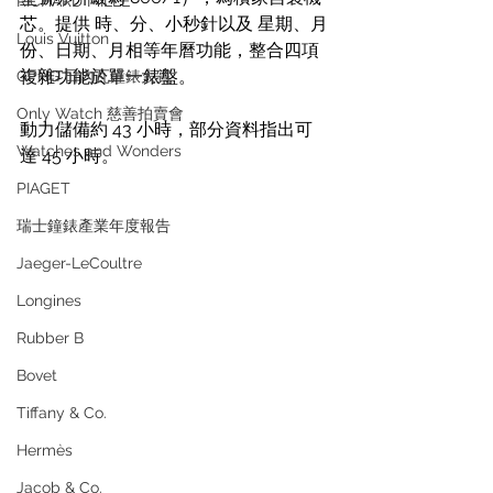
RICHARD MILLE
芯。提供 時、分、小秒針以及 星期、月
Louis Vuitton
份、日期、月相等年曆功能，整合四項
複雜功能於單一錶盤。
GPHG 日內瓦鐘錶大賞
Only Watch 慈善拍賣會
動力儲備約 43 小時，部分資料指出可
Watches and Wonders
達 45 小時。
PIAGET
瑞士鐘錶產業年度報告
Jaeger-LeCoultre
Longines
Rubber B
Bovet
Tiffany & Co.
Hermès
Jacob & Co.