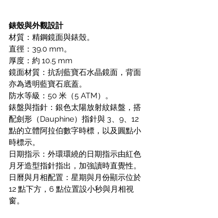
錶殼與外觀設計
材質：精鋼鏡面與錶殼。
直徑：39.0 mm。
厚度：約 10.5 mm
鏡面材質：抗刮藍寶石水晶鏡面，背面
亦為透明藍寶石底蓋。
防水等級：50 米（5 ATM）。
錶盤與指針：銀色太陽放射紋錶盤，搭
配劍形（Dauphine）指針與 3、9、12 
點的立體阿拉伯數字時標，以及圓點小
時標示。
日期指示：外環環繞的日期指示由紅色
月牙造型指針指出，加強讀時直覺性。
日曆與月相配置：星期與月份顯示位於 
12 點下方，6 點位置設小秒與月相視
窗。